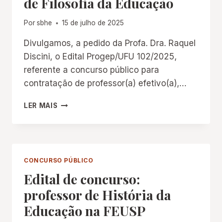
de Filosofia da Educação
Por
sbhe
15 de julho de 2025
Divulgamos, a pedido da Profa. Dra. Raquel
Discini, o Edital Progep/UFU 102/2025,
referente a concurso público para
contratação de professor(a) efetivo(a),…
UFU:
LER MAIS
CONCURSO
PÚBLICO
PARA
CONTRATAÇÃO
DE
CONCURSO PÚBLICO
PROFESSOR(A)
Edital de concurso:
EFETIVO(A)
NA
professor de História da
ÁREA
Educação na FEUSP
DE FILOSOFIA
DA EDUCAÇÃO