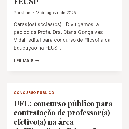
FEUSP
Por
sbhe
13 de agosto de 2025
Caras(os) sócias(os), Divulgamos, a
pedido da Profa. Dra. Diana Gonçalves
Vidal, edital para concurso de Filosofia da
Educação na FEUSP.
EDITAL
LER MAIS
PARA
CONCURSO:
FILOSOFIA
DA
EDUCAÇÃO
CONCURSO PÚBLICO
NA
UFU: concurso público para
FEUSP
contratação de professor(a)
efetivo(a) na área