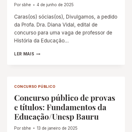
Por
sbhe
4 de junho de 2025
Caras(os) sócias(os), Divulgamos, a pedido
da Profa. Dra. Diana Vidal, edital de
concurso para uma vaga de professor de
História da Educação…
EDITAL
LER MAIS
DE
CONCURSO:
PROFESSOR
DE
HISTÓRIA
CONCURSO PÚBLICO
DA
Concurso público de provas
EDUCAÇÃO
NA
e títulos: Fundamentos da
FEUSP
Educação/Unesp Bauru
Por
sbhe
13 de janeiro de 2025