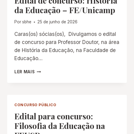
Edital de concurso: História
da Educação – FE/Unicamp
Por
sbhe
25 de junho de 2026
Caras(os) sócias(os), Divulgamos o edital
de concurso para Professor Doutor, na área
de História da Educação, na Faculdade de
Educação…
EDITAL
LER MAIS
DE
CONCURSO:
HISTÓRIA
DA
EDUCAÇÃO
CONCURSO PÚBLICO
–
Edital para concurso:
FE/UNICAMP
Filosofia da Educação na