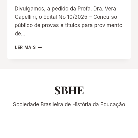
Divulgamos, a pedido da Profa. Dra. Vera
Capellini, o Edital No 10/2025 – Concurso
público de provas e títulos para provimento
de…
CONCURSO
LER MAIS
PÚBLICO
DE
PROVAS
E
TÍTULOS:
FUNDAMENTOS
SBHE
DA
EDUCAÇÃO/UNESP
Sociedade Brasileira de História da Educação
BAURU