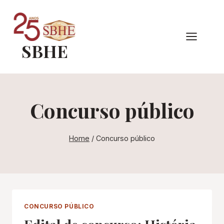
Pular
para
o
SBHE
Conteúdo
Concurso público
Home
/
Concurso público
CONCURSO PÚBLICO