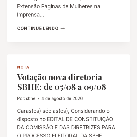
A
U
Extensão Páginas de Mulheres na
N
C
H
Imprensa…
A
A
Ç
M
CONTINUE LENDO
Ã
I
O
N
D
I
O
C
C
U
N
R
NOTA
P
S
Votação nova diretoria
Q
O
:
SBHE: de 05/08 a 09/08
“
E
N
U
O
Por:
sbhe
4 de agosto de 2026
R
V
I
A
Caras(os) sócias(os), Considerando o
Z
S
E
disposto no EDITAL DE CONSTITUIÇÃO
A
C
DA COMISSÃO E DAS DIRETRIZES PARA
B
A
O PROCESSO ELEITORAL DA SBHE,
O