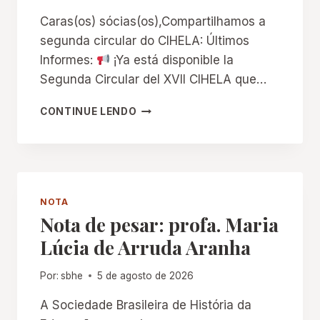
Caras(os) sócias(os),Compartilhamos a
segunda circular do CIHELA: Últimos
Informes:
¡Ya está disponible la
Segunda Circular del XVII CIHELA que…
S
CONTINUE LENDO
E
G
U
N
D
A
NOTA
C
Nota de pesar: profa. Maria
I
Lúcia de Arruda Aranha
R
C
U
Por:
sbhe
5 de agosto de 2026
L
A
A Sociedade Brasileira de História da
R