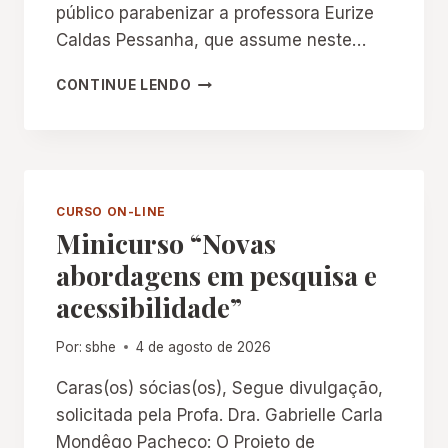
.
público parabenizar a professora Eurize
M
Caldas Pessanha, que assume neste…
A
R
C
CONTINUE LENDO
I
O
A
O
L
R
Ú
D
C
E
I
N
CURSO ON-LINE
A
A
Minicurso “Novas
D
Ç
E
abordagens em pesquisa e
Ã
A
O
acessibilidade”
R
D
R
O
U
Por:
sbhe
4 de agosto de 2026
C
D
A
Caras(os) sócias(os), Segue divulgação,
A
-
A
solicitada pela Profa. Dra. Gabrielle Carla
E
R
D
Mondêgo Pacheco: O Projeto de