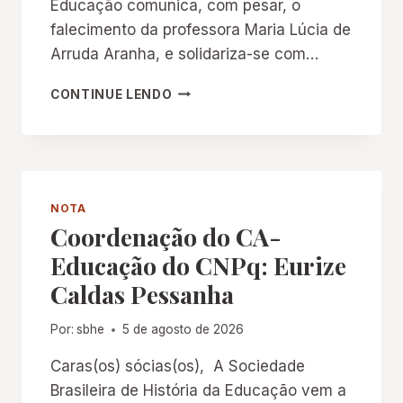
Educação comunica, com pesar, o
D
falecimento da professora Maria Lúcia de
O
Arruda Aranha, e solidariza-se com…
C
I
N
H
CONTINUE LENDO
O
E
T
L
A
A
D
E
P
NOTA
E
Coordenação do CA-
S
Educação do CNPq: Eurize
A
R
Caldas Pessanha
:
P
Por:
sbhe
5 de agosto de 2026
R
O
Caras(os) sócias(os), A Sociedade
F
Brasileira de História da Educação vem a
A