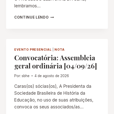
L
R
lembramos…
D
D
A
A
V
S
CONTINUE LENDO
G
O
P
E
T
E
N
A
S
S
Ç
S
E
Ã
A
M
O
N
EVENTO PRESENCIAL
|
NOTA
P
N
H
Convocatória: Assembleia
E
O
A
geral ordinária [04/09/26]
S
V
Q
A
U
D
Por:
sbhe
4 de agosto de 2026
I
I
S
R
Caras(os) sócias(os), A Presidenta da
A
E
Sociedade Brasileira de História da
E
T
Educação, no uso de suas atribuições,
A
O
C
convoca os seus associados/as…
R
E
I