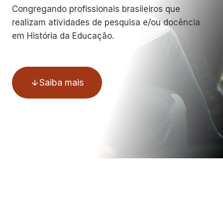
I
Congregando profissionais brasileiros que
A
realizam atividades de pesquisa e/ou docência
G
E
em História da Educação.
R
A
L
O
Saiba mais
R
D
I
N
Á
R
I
A
[
0
4
/
0
9