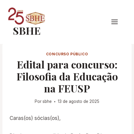
Pular
para
o
SBHE
Conteúdo
CONCURSO PÚBLICO
Edital para concurso:
Filosofia da Educação
na FEUSP
Por
sbhe
13 de agosto de 2025
Caras(os) sócias(os),