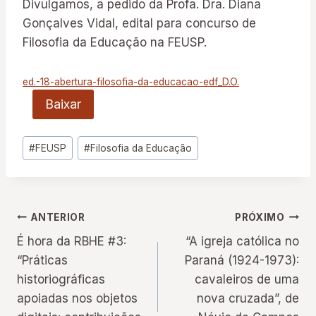
Divulgamos, a pedido da Profa. Dra. Diana
Gonçalves Vidal, edital para concurso de
Filosofia da Educação na FEUSP.
ed.-18-abertura-filosofia-da-educacao-edf_D.O.
Baixar
Tags
#
FEUSP
#
Filosofia da Educação
do
Post:
Navegação
ANTERIOR
PRÓXIMO
É hora da RBHE #3:
“A igreja católica no
de
“Práticas
Paraná (1924-1973):
historiográficas
cavaleiros de uma
Post
apoiadas nos objetos
nova cruzada”, de