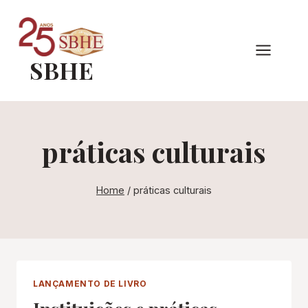
Pular
para
o
SBHE
Conteúdo
práticas culturais
Home
/
práticas culturais
LANÇAMENTO DE LIVRO