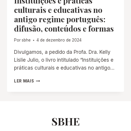
Instituições e práticas
culturais e educativas no
antigo regime português:
difusão, conteúdos e formas
Por
sbhe
4 de dezembro de 2024
Divulgamos, a pedido da Profa. Dra. Kelly
Lislie Julio, o livro intitulado “Instituições e
práticas culturais e educativas no antigo…
INSTITUIÇÕES
LER MAIS
E
PRÁTICAS
CULTURAIS
E
EDUCATIVAS
NO
SBHE
ANTIGO
REGIME