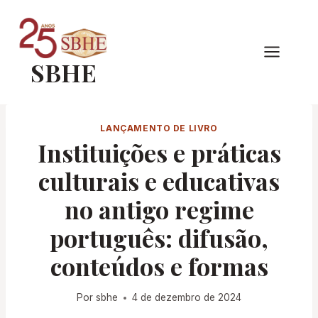
Pular
para
o
SBHE
Conteúdo
LANÇAMENTO DE LIVRO
Instituições e práticas
culturais e educativas
no antigo regime
português: difusão,
conteúdos e formas
Por
sbhe
4 de dezembro de 2024