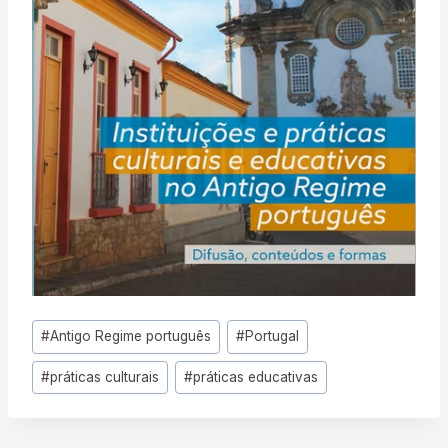
Tags
#
Antigo Regime português
#
Portugal
do
#
práticas culturais
#
práticas educativas
Post: