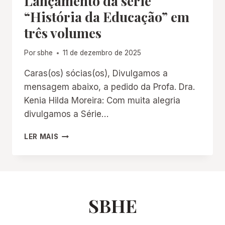
Lançamento da série
“História da Educação” em
três volumes
Por
sbhe
11 de dezembro de 2025
Caras(os) sócias(os), Divulgamos a
mensagem abaixo, a pedido da Profa. Dra.
Kenia Hilda Moreira: Com muita alegria
divulgamos a Série…
LANÇAMENTO
LER MAIS
DA
SÉRIE
“HISTÓRIA
DA
EDUCAÇÃO”
EM
SBHE
TRÊS
VOLUMES