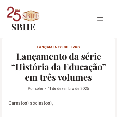
Pular
para
o
SBHE
Conteúdo
LANÇAMENTO DE LIVRO
Lançamento da série
“História da Educação”
em três volumes
Por
sbhe
11 de dezembro de 2025
Caras(os) sócias(os),