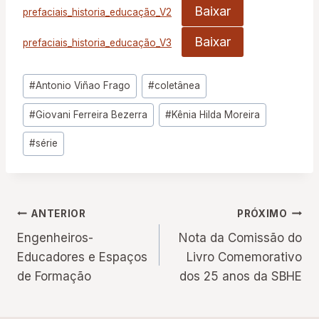
Baixar
prefaciais_historia_educação_V2
Baixar
prefaciais_historia_educação_V3
Tags
#
Antonio Viñao Frago
#
coletânea
do
#
Giovani Ferreira Bezerra
#
Kênia Hilda Moreira
Post:
#
série
Navegação
ANTERIOR
PRÓXIMO
Engenheiros-
Nota da Comissão do
de
Educadores e Espaços
Livro Comemorativo
de Formação
dos 25 anos da SBHE
Post