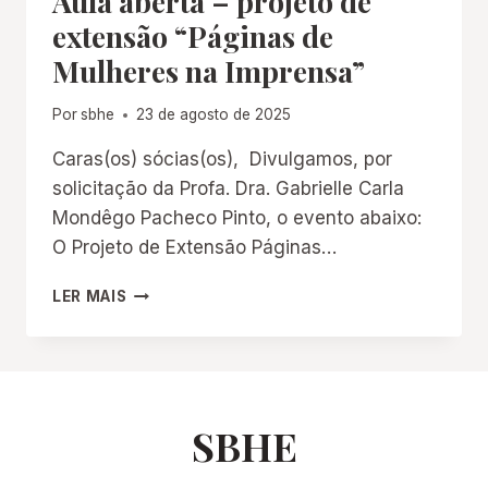
Aula aberta – projeto de
extensão “Páginas de
Mulheres na Imprensa”
Por
sbhe
23 de agosto de 2025
Caras(os) sócias(os), Divulgamos, por
solicitação da Profa. Dra. Gabrielle Carla
Mondêgo Pacheco Pinto, o evento abaixo:
O Projeto de Extensão Páginas…
AULA
LER MAIS
ABERTA
–
PROJETO
DE
EXTENSÃO
“PÁGINAS
SBHE
DE
MULHERES