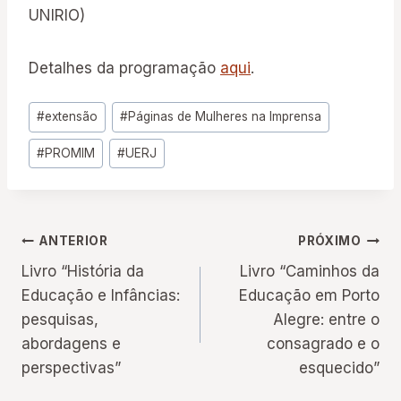
UNIRIO)
Detalhes da programação
aqui
.
Tags
#
extensão
#
Páginas de Mulheres na Imprensa
do
#
PROMIM
#
UERJ
Post:
Navegação
ANTERIOR
PRÓXIMO
Livro “História da
Livro “Caminhos da
de
Educação e Infâncias:
Educação em Porto
pesquisas,
Alegre: entre o
Post
abordagens e
consagrado e o
perspectivas”
esquecido”