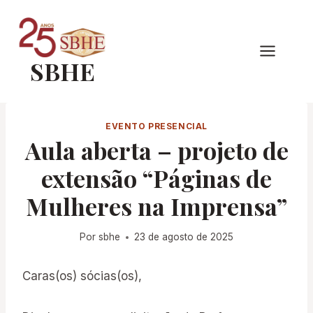
Pular
para
o
SBHE
Conteúdo
EVENTO PRESENCIAL
Aula aberta – projeto de
extensão “Páginas de
Mulheres na Imprensa”
Por
sbhe
23 de agosto de 2025
Caras(os) sócias(os),