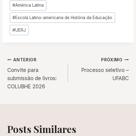
Tags
#
América Latina
do
#
Escola Latino-americana de História da Educação
Post:
#
UERJ
Navegação
ANTERIOR
PRÓXIMO
Convite para
Processo seletivo –
de
submissão de livros:
UFABC
COLUBHE 2026
Post
Posts Similares