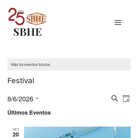
Pular
para
o
SBHE
Conteúdo
Não há eventos futuros.
Festival
8/6/2026
Pesqu
Nav
Procurar
Dia
eventos
Selecione
do
Últimos Eventos
e
a
vis
data.
naveg
SET
Eve
20