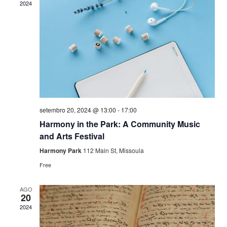
2024
de
visuai
de
Event
setembro 20, 2024 @ 13:00
-
17:00
Harmony in the Park: A Community Music
and Arts Festival
Harmony Park
112 Main St, Missoula
Free
AGO
20
2024