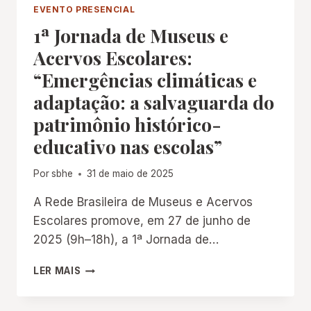
RIO-
EVENTO PRESENCIAL
GRANDENSE
1ª Jornada de Museus e
DE
PESQUISADORES
Acervos Escolares:
EM
“Emergências climáticas e
HISTÓRIA
DA
adaptação: a salvaguarda do
EDUCAÇÃO
patrimônio histórico-
(ASPHE)
educativo nas escolas”
Por
sbhe
31 de maio de 2025
A Rede Brasileira de Museus e Acervos
Escolares promove, em 27 de junho de
2025 (9h–18h), a 1ª Jornada de…
1ª
LER MAIS
JORNADA
DE