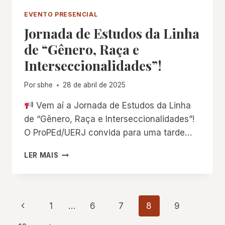
SIMPÓSIO
EVENTO PRESENCIAL
IBEROAMERICANO:
Jornada de Estudos da Linha
HISTÓRIA,
EDUCAÇÃO,
de “Gênero, Raça e
PATRIMÔNIO-
Interseccionalidades”!
EDUCATIVO
Por
sbhe
28 de abril de 2025
Vem aí a Jornada de Estudos da Linha
de “Gênero, Raça e Interseccionalidades”!
O ProPEd/UERJ convida para uma tarde…
JORNADA
LER MAIS
DE
ESTUDOS
DA
LINHA
Navegação
Página
1
…
6
7
8
9
DE
“GÊNERO,
Anterior