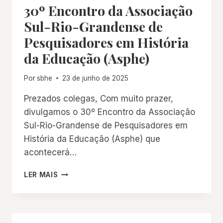
30º Encontro da Associação
AS
ÁGUAS
Sul-Rio-Grandense de
DA
Pesquisadores em História
HISTÓRIA
E
da Educação (Asphe)
DA
EDUCAÇÃO
Por
sbhe
23 de junho de 2025
NA
AMAZÔNIA
Prezados colegas, Com muito prazer,
divulgamos o 30º Encontro da Associação
Sul-Rio-Grandense de Pesquisadores em
História da Educação (Asphe) que
acontecerá…
30º
LER MAIS
ENCONTRO
DA
ASSOCIAÇÃO
SUL-