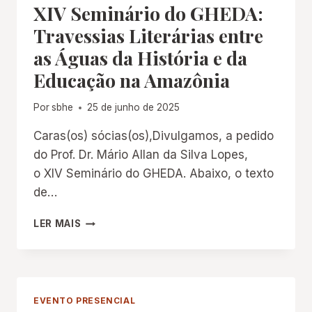
XIV Seminário do GHEDA:
EDUCAÇÃO,
PATRIMÔNIO
Travessias Literárias entre
EDUCATIVO
as Águas da História e da
&
II
Educação na Amazônia
SIMPÓSIO
CEINCE/RIDPHE
Por
sbhe
25 de junho de 2025
Caras(os) sócias(os),Divulgamos, a pedido
do Prof. Dr. Mário Allan da Silva Lopes,
o XIV Seminário do GHEDA. Abaixo, o texto
de…
XIV
LER MAIS
SEMINÁRIO
DO
GHEDA:
TRAVESSIAS
LITERÁRIAS
EVENTO PRESENCIAL
ENTRE