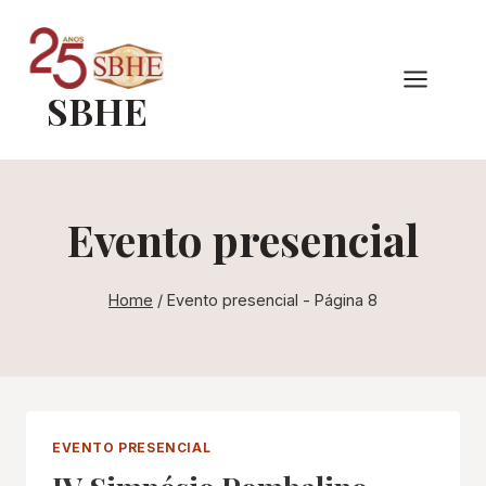
Pular
para
o
SBHE
Conteúdo
Evento presencial
Home
/
Evento presencial
- Página 8
EVENTO PRESENCIAL