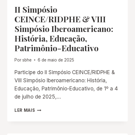
DA
II Simpósio
EDUCAÇÃO
CEINCE/RIDPHE & VIII
Simpósio Iberoamericano:
História, Educação,
Patrimônio-Educativo
Por
sbhe
6 de maio de 2025
Participe do II Simpósio CEINCE/RIDPHE &
VIII Simpósio Iberoamericano: História,
Educação, Patrimônio-Educativo, de 1º a 4
de julho de 2025,…
II
LER MAIS
SIMPÓSIO
CEINCE/RIDPHE
&
VIII