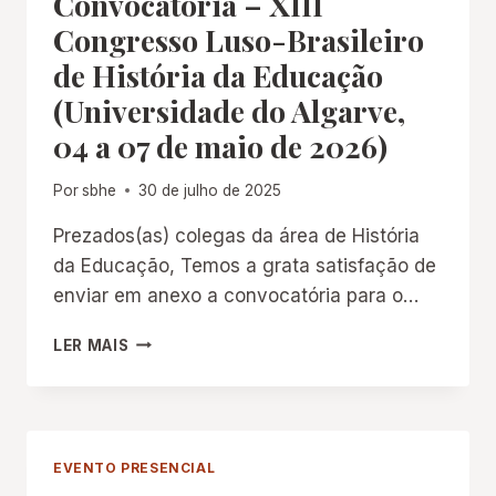
Convocatória – XIII
DE
Congresso Luso-Brasileiro
OUTUBRO
de História da Educação
NA
UNIVERSIDADE
(Universidade do Algarve,
FEDERAL
04 a 07 de maio de 2026)
DE
SERGIPE
Por
sbhe
30 de julho de 2025
Prezados(as) colegas da área de História
da Educação, Temos a grata satisfação de
enviar em anexo a convocatória para o…
CONVOCATÓRIA
LER MAIS
–
XIII
CONGRESSO
LUSO-
BRASILEIRO
EVENTO PRESENCIAL
DE