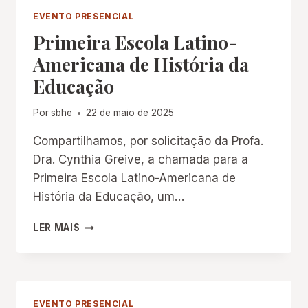
EDUCAÇÃO
EVENTO PRESENCIAL
DO
Primeira Escola Latino-
AMAZONAS
(SHEA)
Americana de História da
Educação
Por
sbhe
22 de maio de 2025
Compartilhamos, por solicitação da Profa.
Dra. Cynthia Greive, a chamada para a
Primeira Escola Latino-Americana de
História da Educação, um…
PRIMEIRA
LER MAIS
ESCOLA
LATINO-
AMERICANA
DE
HISTÓRIA
EVENTO PRESENCIAL