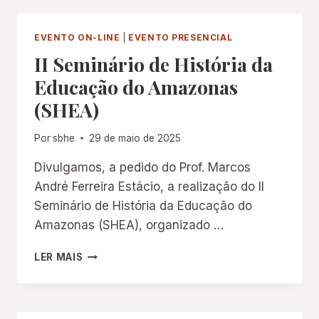
MUSEUS
E
ACERVOS
EVENTO ON-LINE
|
EVENTO PRESENCIAL
ESCOLARES:
II Seminário de História da
“EMERGÊNCIAS
CLIMÁTICAS
Educação do Amazonas
E
(SHEA)
ADAPTAÇÃO:
A
SALVAGUARDA
Por
sbhe
29 de maio de 2025
DO
PATRIMÔNIO
Divulgamos, a pedido do Prof. Marcos
HISTÓRICO-
André Ferreira Estácio, a realização do II
EDUCATIVO
Seminário de História da Educação do
NAS
Amazonas (SHEA), organizado …
ESCOLAS”
II
LER MAIS
SEMINÁRIO
DE
HISTÓRIA
DA