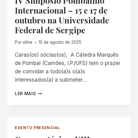
IV Simpósio Pombalino
Internacional – 15 e 17 de
outubro na Universidade
Federal de Sergipe
Por
sbhe
15 de agosto de 2025
Caras(os) sócias(os), A Cátedra Marquês
de Pombal (Camões, I.P./UFS) tem o prazer
de convidar a todo(a)s o(a)s
interessados(a) a submeter…
IV
LER MAIS
SIMPÓSIO
POMBALINO
INTERNACIONAL
–
15
EVENTO PRESENCIAL
E
17