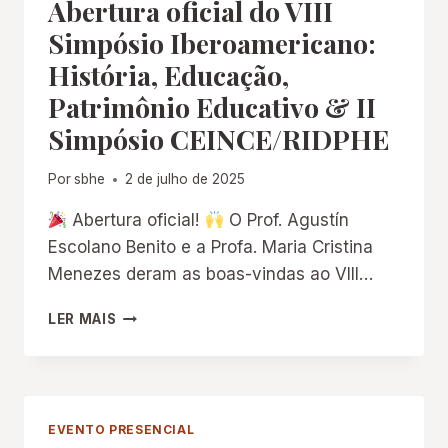
Abertura oficial do VIII
HISTÓRIA
DA
Simpósio Iberoamericano:
EDUCAÇÃO
História, Educação,
(UNIVERSIDADE
DO
Patrimônio Educativo & II
ALGARVE,
Simpósio CEINCE/RIDPHE
04
A
07
Por
sbhe
2 de julho de 2025
DE
MAIO
Abertura oficial!
O Prof. Agustín
DE
Escolano Benito e a Profa. Maria Cristina
2026)
Menezes deram as boas-vindas ao VIII…
ABERTURA
LER MAIS
OFICIAL
DO
VIII
SIMPÓSIO
IBEROAMERICANO:
EVENTO PRESENCIAL
HISTÓRIA,