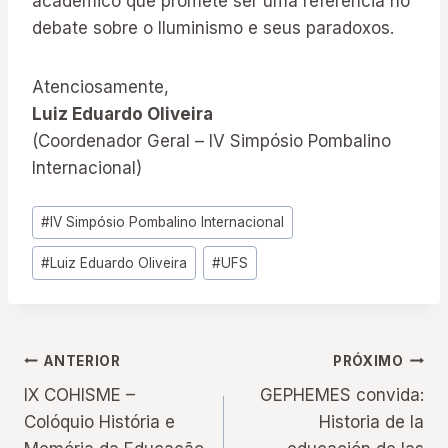
acadêmico que promete ser uma referência no
debate sobre o Iluminismo e seus paradoxos.
Atenciosamente,
Luiz Eduardo Oliveira
(Coordenador Geral – IV Simpósio Pombalino
Internacional)
Tags
#
IV Simpósio Pombalino Internacional
do
#
Luiz Eduardo Oliveira
#
UFS
Post:
Navegação
ANTERIOR
PRÓXIMO
IX COHISME –
GEPHEMES convida:
de
Colóquio História e
Historia de la