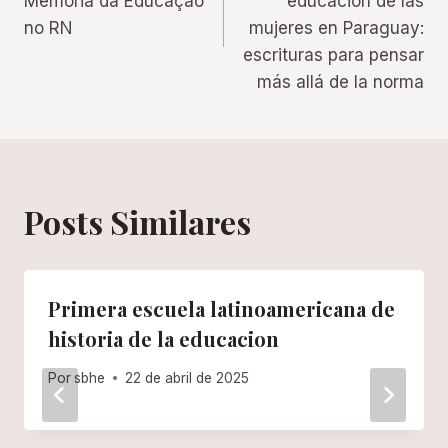
Memória da Educação
educación de las
Post
no RN
mujeres en Paraguay:
escrituras para pensar
más allá de la norma
Posts Similares
Primera escuela latinoamericana de
historia de la educacion
Por
sbhe
22 de abril de 2025