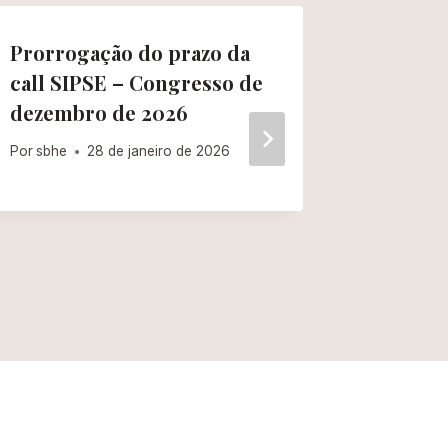
Prorrogação do prazo da
Prorrog
call SIPSE – Congresso de
Submiss
dezembro de 2026
Educaç
Por
sbhe
28 de janeiro de 2026
Por
sbhe