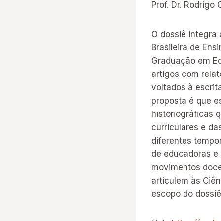
Prof. Dr. Rodrigo
O dossiê integra
Brasileira de Ens
Graduação em Edu
artigos com relat
voltados à escrit
proposta é que e
historiográficas
curriculares e da
diferentes tempo
de educadoras e 
movimentos docen
articulem às Ciên
escopo do dossi