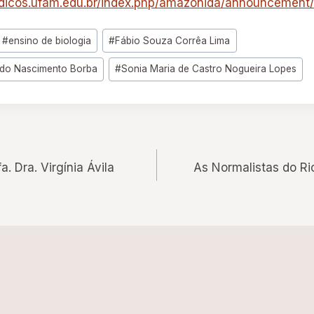
iodicos.ufam.edu.br/index.php/amazonida/announcement
#
ensino de biologia
#
Fábio Souza Corrêa Lima
 do Nascimento Borba
#
Sonia Maria de Castro Nogueira Lopes
 Dra. Virgínia Ávila
As Normalistas do Ri