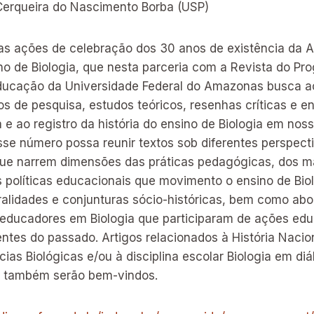
 Cerqueira do Nascimento Borba (USP)
 as ações de celebração dos 30 anos de existência da 
ino de Biologia, que nesta parceria com a Revista do P
cação da Universidade Federal do Amazonas busca aco
os de pesquisa, estudos teóricos, resenhas críticas e en
a e ao registro da história do ensino de Biologia em noss
sse número possa reunir textos sob diferentes perspect
 que narrem dimensões das práticas pedagógicas, dos ma
s políticas educacionais que movimento o ensino de Bio
ralidades e conjunturas sócio-históricas, bem como abo
educadores em Biologia que participaram de ações edu
tes do passado. Artigos relacionados à História Nacio
cias Biológicas e/ou à disciplina escolar Biologia em di
ê também serão bem-vindos.