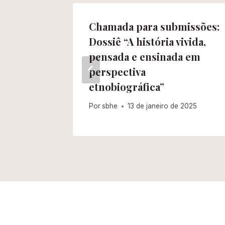
 para o
Chamada para submissões:
Dossiê “A história vivida,
rmação
pensada e ensinada em
 tempos
perspectiva
ural”
etnobiográfica”
25
Por
sbhe
13 de janeiro de 2025