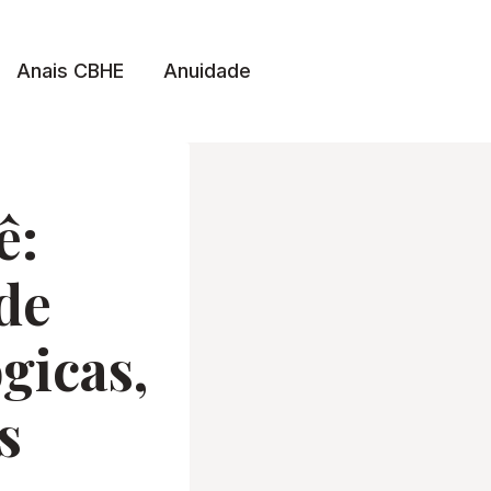
Anais CBHE
Anuidade
ê:
de
gicas,
s