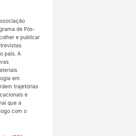
Associação
rograma de Pós-
lher e publicar
trevistas
o país. A
ivas
teriais
logia em
rdem trajetórias
cacionais e
nal que a
álogo com o