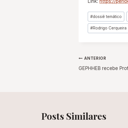
Link:
https://per
Tags
#
dossiê temático
do
#
Rodrigo Cerqueira
Post:
Navegação
ANTERIOR
GEPHHEB recebe Profa.
de
Post
Posts Similares