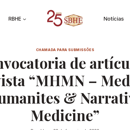
RBHE
Notícias
CHAMADA PARA SUBMISSÕES
vocatoria de artícu
ista “MHMN – Med
umanites & Narrati
Medicine”