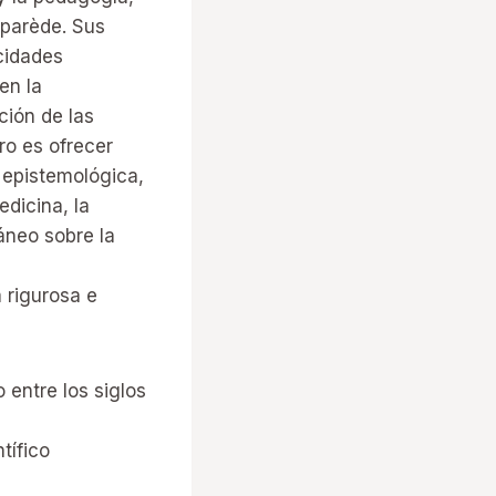
aparède. Sus
cidades
en la
ción de las
ro es ofrecer
y epistemológica,
edicina, la
áneo sobre la
 rigurosa e
entre los siglos
tífico