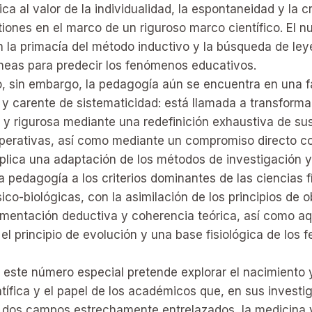
ca al valor de la individualidad, la espontaneidad y la c
tiones en el marco de un riguroso marco científico. El
 la primacía del método inductivo y la búsqueda de ley
neas para predecir los fenómenos educativos.
o, sin embargo, la pedagogía aún se encuentra en una f
ta y carente de sistematicidad: está llamada a transform
al y rigurosa mediante una redefinición exhaustiva de s
perativas, así como mediante un compromiso directo co
mplica una adaptación de los métodos de investigación y
la pedagogía a los criterios dominantes de las ciencias f
ico-biológicas, con la asimilación de los principios de 
umentación deductiva y coherencia teórica, así como aq
el principio de evolución y una base fisiológica de los
 este número especial pretende explorar el nacimiento 
tífica y el papel de los académicos que, en sus investig
 dos campos estrechamente entrelazados, la medicina 