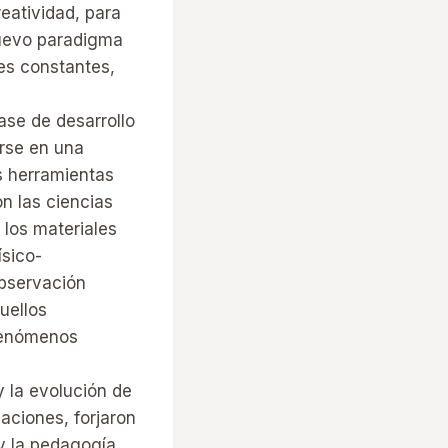
reatividad, para
 nuevo paradigma
es constantes,
ase de desarrollo
arse en una
us herramientas
n las ciencias
 los materiales
ísico-
observación
uellos
 fenómenos
y la evolución de
aciones, forjaron
y la pedagogía,