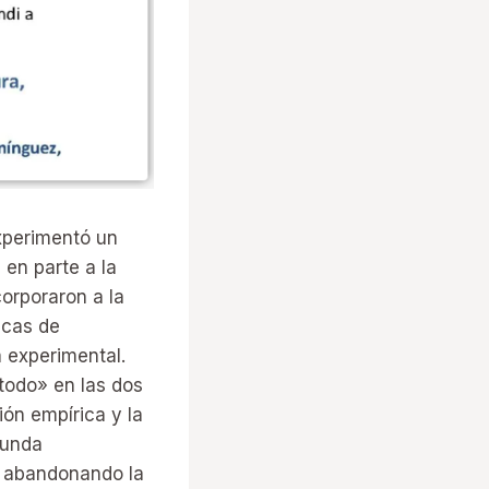
experimentó un
en parte a la
orporaron a la
icas de
a experimental.
étodo» en las dos
ión empírica y la
funda
, abandonando la