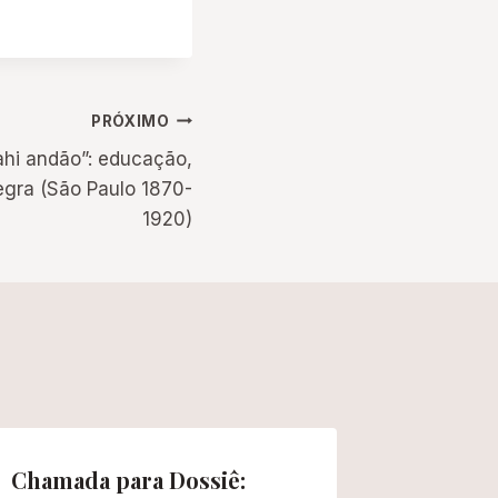
PRÓXIMO
ahi andão”: educação,
egra (São Paulo 1870-
1920)
Chamada para Dossiê:
Prorrog