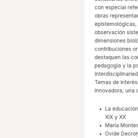
con especial ref
obras representa
epistemológicas,
observación siste
dimensiones bioló
contribuciones or
destaquen las con
pedagogía y la ps
interdisciplinarie
Temas de interés
innovadora, una o
La educación
XIX y XX
María Montess
Ovide Decrol