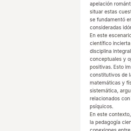
apelación románti
situar estas cues
se fundamentó en
consideradas idó
En este escenari
científico incier
disciplina integr
conceptuales y o
positivas. Esto i
constitutivos de 
matemáticas y fís
sistemática, arg
relacionados con 
psíquicos.
En este contexto,
la pedagogía cien
conexiones entre