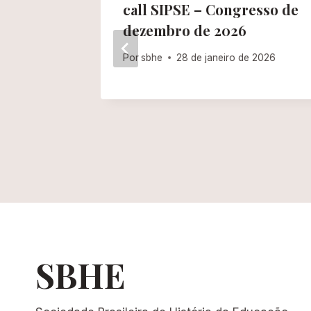
e
call SIPSE – Congresso de
dezembro de 2026
de 2026
Por
sbhe
28 de janeiro de 2026
SBHE