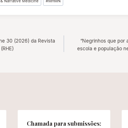
& Narrative Medicine
#
MHMN
e 30 (2026) da Revista
“Negrinhos que por 
 (RHE)
escola e população n
Chamada para submissões: