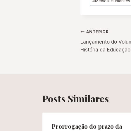
#
Medical Humanites 
do
Post:
Navegação
ANTERIOR
Lançamento do Volum
de
História da Educação
Post
Posts Similares
ria da
Prorrogação do prazo da