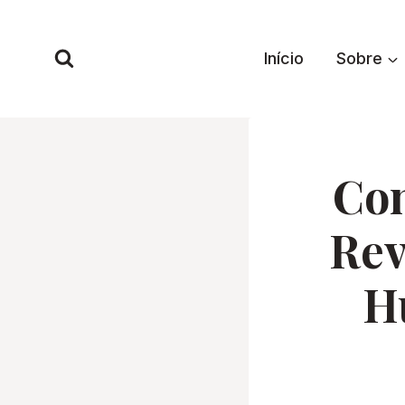
Pular
para
Início
Sobre
o
Conteúdo
Con
Rev
H