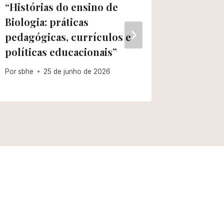
“Histórias do ensino de
Submiss
Biologia: práticas
Educaç
pedagógicas, currículos e
Por
sbhe
políticas educacionais”
Por
sbhe
25 de junho de 2026