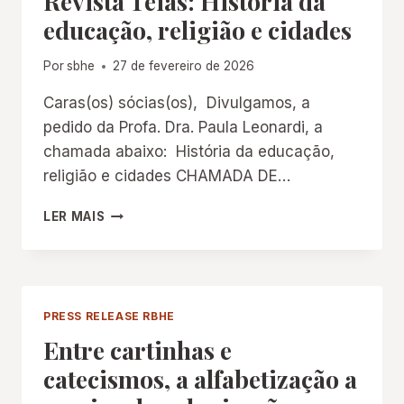
Revista Teias: História da
educação, religião e cidades
Por
sbhe
27 de fevereiro de 2026
Caras(os) sócias(os), Divulgamos, a
pedido da Profa. Dra. Paula Leonardi, a
chamada abaixo: História da educação,
religião e cidades CHAMADA DE…
REVISTA
LER MAIS
TEIAS:
HISTÓRIA
DA
EDUCAÇÃO,
RELIGIÃO
PRESS RELEASE RBHE
E
Entre cartinhas e
CIDADES
catecismos, a alfabetização a