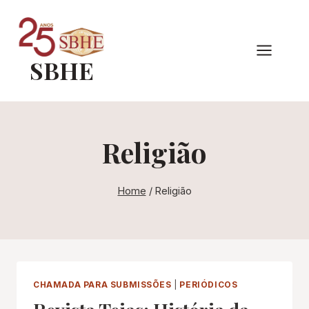
Pular
para
o
SBHE
Conteúdo
Religião
Home
/
Religião
CHAMADA PARA SUBMISSÕES
|
PERIÓDICOS