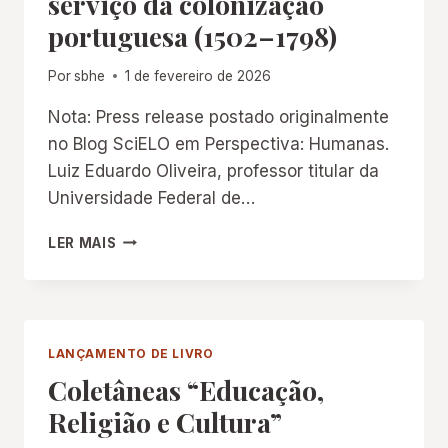
serviço da colonização
portuguesa (1502–1798)
Por
sbhe
1 de fevereiro de 2026
Nota: Press release postado originalmente
no Blog SciELO em Perspectiva: Humanas.
Luiz Eduardo Oliveira, professor titular da
Universidade Federal de…
ENTRE
LER MAIS
CARTINHAS
E
CATECISMOS,
A
ALFABETIZAÇÃO
LANÇAMENTO DE LIVRO
A
Coletâneas “Educação,
SERVIÇO
DA
Religião e Cultura”
COLONIZAÇÃO
PORTUGUESA