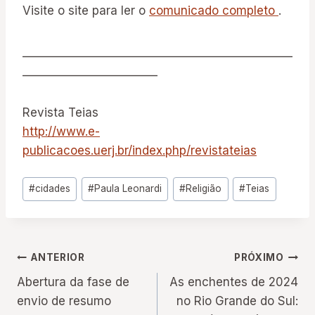
Visite o site para ler o
comunicado completo
.
________________________________________________
________________________
Revista Teias
http://www.e-
publicacoes.uerj.br/index.php/revistateias
Tags
#
cidades
#
Paula Leonardi
#
Religião
#
Teias
do
Post:
Navegação
ANTERIOR
PRÓXIMO
Abertura da fase de
As enchentes de 2024
de
envio de resumo
no Rio Grande do Sul: