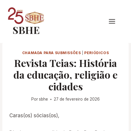
Pular
para
o
SBHE
Conteúdo
CHAMADA PARA SUBMISSÕES
|
PERIÓDICOS
Revista Teias: História
da educação, religião e
cidades
Por
sbhe
27 de fevereiro de 2026
Caras(os) sócias(os),