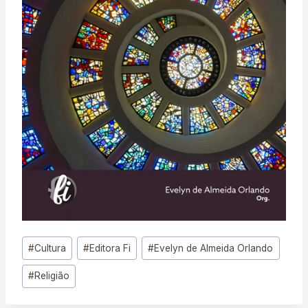
Tags
#
Cultura
#
Editora Fi
#
Evelyn de Almeida Orlando
do
#
Religião
Post: