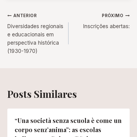
Navegação
ANTERIOR
PRÓXIMO
Diversidades regionais
Inscrições abertas:
de
e educacionais em
perspectiva histórica
Post
(1930-1970)
Posts Similares
“Una società senza scuola è come un
corpo senz’anima”: as escolas