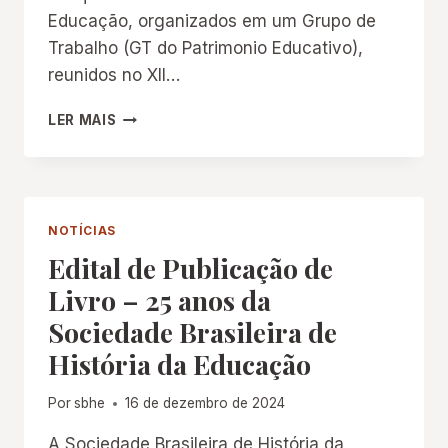
Educação, organizados em um Grupo de
Trabalho (GT do Patrimonio Educativo),
reunidos no XII…
CARTA
LER MAIS
DE
NATAL
(RN)
SOBRE
O
NOTÍCIAS
PATRIMÔNIO
Edital de Publicação de
EDUCATIVO
Livro – 25 anos da
Sociedade Brasileira de
História da Educação
Por
sbhe
16 de dezembro de 2024
A Sociedade Brasileira de História da