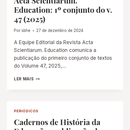
Acta Scientiarum.
Education: 1º conjunto do v.
47 (2025)
Por
sbhe
27 de dezembro de 2024
A Equipe Editorial da Revista Acta
Scientiarum. Education comunica a
publicação do primeiro conjunto de textos
do Volume 47, 2025,…
ACTA
LER MAIS
SCIENTIARUM.
EDUCATION:
1º
CONJUNTO
DO
PERIÓDICOS
V.
Cadernos de História da
47
(2025)