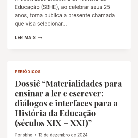
Educação (SBHE), ao celebrar seus 25
anos, torna pública a presente chamada
que visa selecionar…
EDITAL
LER MAIS
DE
PUBLICAÇÃO
DE
LIVRO
–
PERIÓDICOS
25
Dossiê “Materialidades para
ANOS
DA
ensinar a ler e escrever:
SOCIEDADE
diálogos e interfaces para a
BRASILEIRA
DE
História da Educação
HISTÓRIA
(séculos XIX – XXI)”
DA
EDUCAÇÃO
Por
sbhe
13 de dezembro de 2024