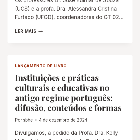
Os professores Dr. José Edimar de Souza
(UCS) e a profa. Dra. Alessandra Cristina
Furtado (UFGD), coordenadores do GT 02…
LIVE
LER MAIS
DE
40
ANOS
DO
GT
LANÇAMENTO DE LIVRO
02
Instituições e práticas
ANPED
culturais e educativas no
antigo regime português:
difusão, conteúdos e formas
Por
sbhe
4 de dezembro de 2024
Divulgamos, a pedido da Profa. Dra. Kelly