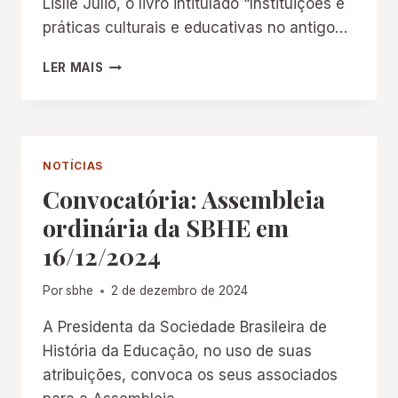
Lislie Julio, o livro intitulado “Instituições e
práticas culturais e educativas no antigo…
INSTITUIÇÕES
LER MAIS
E
PRÁTICAS
CULTURAIS
E
EDUCATIVAS
NOTÍCIAS
NO
Convocatória: Assembleia
ANTIGO
REGIME
ordinária da SBHE em
PORTUGUÊS:
16/12/2024
DIFUSÃO,
CONTEÚDOS
E
Por
sbhe
2 de dezembro de 2024
FORMAS
A Presidenta da Sociedade Brasileira de
História da Educação, no uso de suas
atribuições, convoca os seus associados