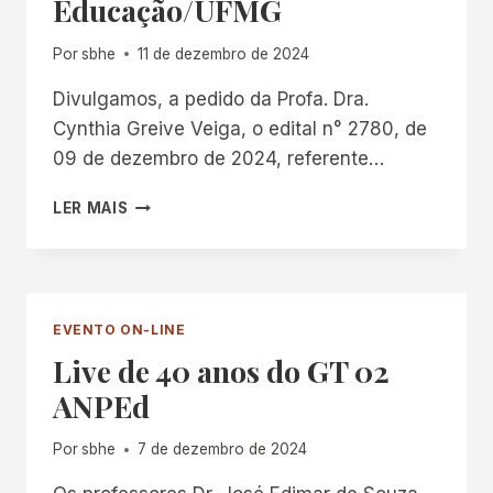
Educação/UFMG
SIGLOS
XIX
Y
Por
sbhe
11 de dezembro de 2024
XX:
UN
Divulgamos, a pedido da Profa. Dra.
ENFOQUE
Cynthia Greive Veiga, o edital n° 2780, de
NARRATIVO
09 de dezembro de 2024, referente…
A
LA
CONCURSO
LER MAIS
HISTORIA
PÚBLICO
DE
DE
LA
PROVAS
EDUCACIÓN”
E
TÍTULOS:
EVENTO ON-LINE
FACULDADE
Live de 40 anos do GT 02
DE
EDUCAÇÃO/UFMG
ANPEd
Por
sbhe
7 de dezembro de 2024