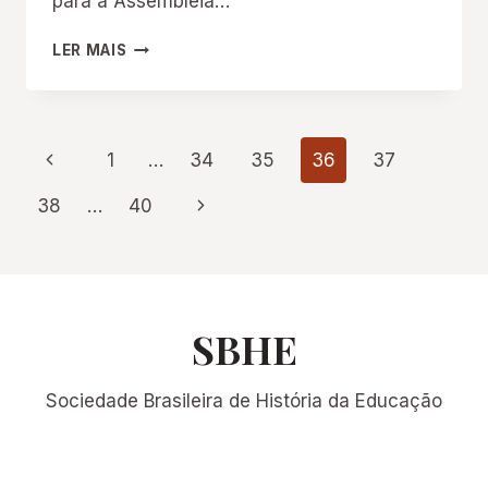
para a Assembleia…
CONVOCATÓRIA:
LER MAIS
ASSEMBLEIA
ORDINÁRIA
DA
SBHE
Navegação
Página
1
…
34
35
36
37
EM
16/12/2024
Anterior
da
Página
38
…
40
Seguinte
Página
SBHE
Sociedade Brasileira de História da Educação