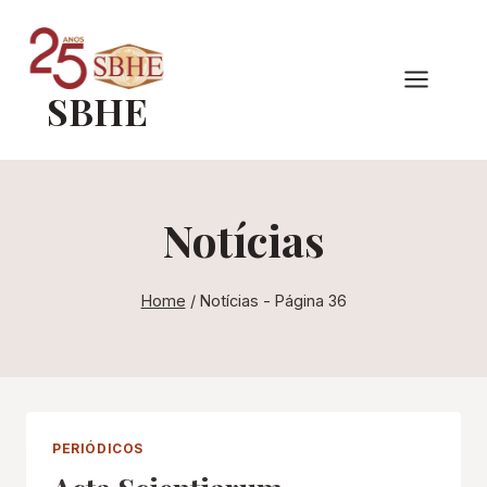
Pular
para
o
SBHE
Conteúdo
Notícias
Home
/
Notícias
- Página 36
PERIÓDICOS