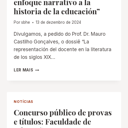
enfoque narrativo a la
A
historia de la educación”
HISTÓRIA
DA
EDUCAÇÃO
Por
sbhe
13 de dezembro de 2024
(SÉCULOS
XIX
Divulgamos, a pedido do Prof. Dr. Mauro
–
Castilho Gonçalves, o dossiê “La
XXI)”
representación del docente en la literatura
de los siglos XIX…
DOSSIÊ
LER MAIS
“LA
REPRESENTACIÓN
DEL
DOCENTE
EN
NOTÍCIAS
LA
Concurso público de provas
LITERATURA
DE
e títulos: Faculdade de
LOS