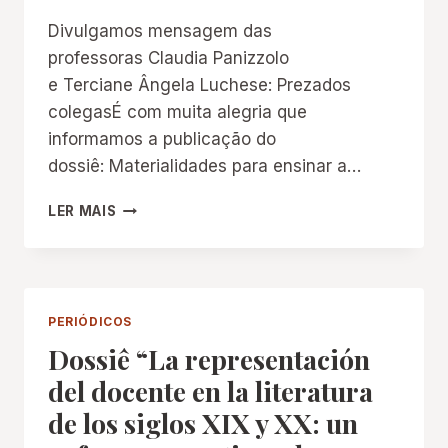
Divulgamos mensagem das
professoras Claudia Panizzolo
e Terciane Ângela Luchese: Prezados
colegasÉ com muita alegria que
informamos a publicação do
dossiê: Materialidades para ensinar a…
DOSSIÊ
LER MAIS
“MATERIALIDADES
PARA
ENSINAR
A
LER
PERIÓDICOS
E
Dossiê “La representación
ESCREVER:
DIÁLOGOS
del docente en la literatura
E
de los siglos XIX y XX: un
INTERFACES
PARA