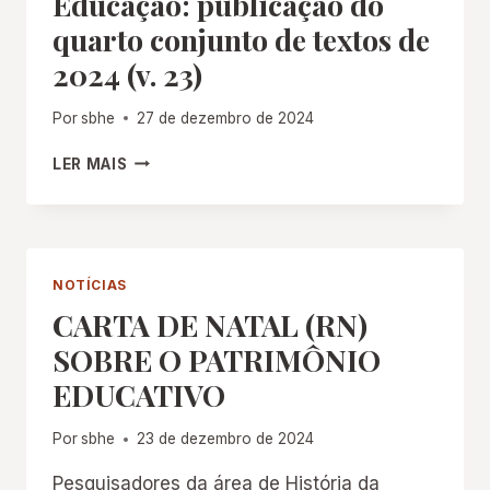
Educação: publicação do
quarto conjunto de textos de
2024 (v. 23)
Por
sbhe
27 de dezembro de 2024
CADERNOS
LER MAIS
DE
HISTÓRIA
DA
EDUCAÇÃO:
PUBLICAÇÃO
NOTÍCIAS
DO
CARTA DE NATAL (RN)
QUARTO
CONJUNTO
SOBRE O PATRIMÔNIO
DE
EDUCATIVO
TEXTOS
DE
2024
Por
sbhe
23 de dezembro de 2024
(V.
23)
Pesquisadores da área de História da