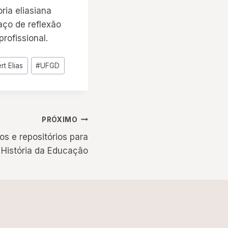
ria eliasiana
aço de reflexão
rofissional.
rt Elias
#
UFGD
PRÓXIMO
os e repositórios para
a História da Educação