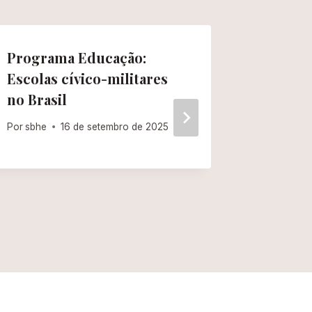
Programa Educação:
1º epis
Escolas cívico-militares
Tempor
no Brasil
Bibliogr
Por
sbhe
16 de setembro de 2025
Por
sbhe