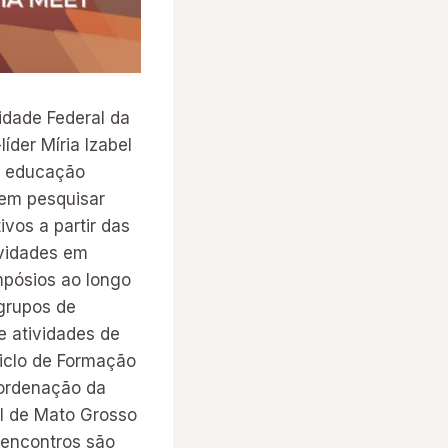
idade Federal da
der Míria Izabel
a educação
 em pesquisar
vos a partir das
ividades em
mpósios ao longo
grupos de
e atividades de
Ciclo de Formação
oordenação da
al de Mato Grosso
 encontros são