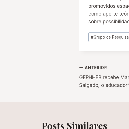
promovidos espaç
como aporte teór
sobre possibilida
Tags
#
Grupo de Pesquisa
do
Post:
Navegação
ANTERIOR
GEPHHEB recebe Maríl
de
Salgado, o educador
Post
Posts Similares