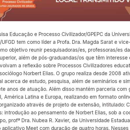
isa Educação e Processo Civilizador/GPEPC da Univers
FGD tem como líder a Profa. Dra. Magda Sarat e vice-lí
o objetivo reunir pesquisadoras/es, professoras/es d
superior, além de pós-graduandas/os que têm interesse
olvam a reflexão sobre Processos Civilizadores educati
sociólogo Norbert Elias. O grupo realiza desde 2008 at
al acerca de estudo, pesquisa, além de seminários e si
te anos de atuação. Além disso mantém parceria com 
l, América Latina e Europa, realizando em formato onlin
rganizado através de projeto de extensão, intitulado: 
as: introdução ao pensamento de Norbert Elias, sob a c
po, profª Dra. Nubea R. Xavier, da Universidade Estadu
 aplicativo Meet com duração de quatro horas. Nesses