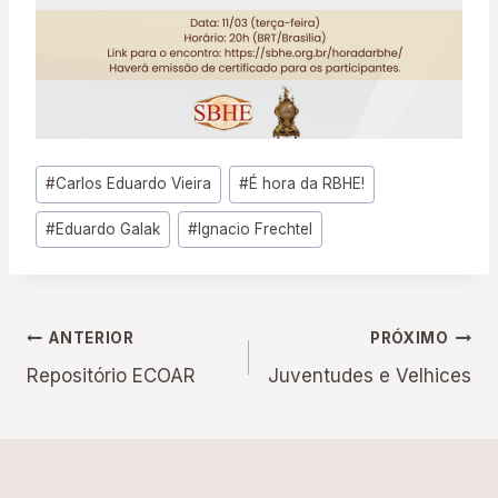
Tags
#
Carlos Eduardo Vieira
#
É hora da RBHE!
do
#
Eduardo Galak
#
Ignacio Frechtel
Post:
Navegação
ANTERIOR
PRÓXIMO
Repositório ECOAR
Juventudes e Velhices
de
Post