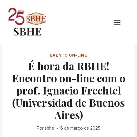
Pular
para
o
SBHE
Conteúdo
EVENTO ON-LINE
É hora da RBHE!
Encontro on-line com o
prof. Ignacio Frechtel
(Universidad de Buenos
Aires)
Por
sbhe
6 de março de 2025