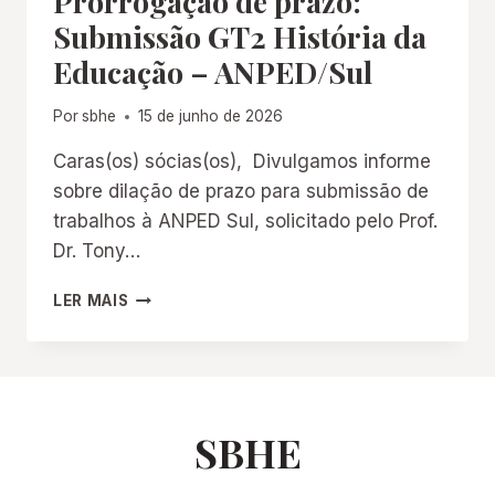
Prorrogação de prazo:
Submissão GT2 História da
Educação – ANPED/Sul
Por
sbhe
15 de junho de 2026
Caras(os) sócias(os), Divulgamos informe
sobre dilação de prazo para submissão de
trabalhos à ANPED Sul, solicitado pelo Prof.
Dr. Tony…
PRORROGAÇÃO
LER MAIS
DE
PRAZO:
SUBMISSÃO
GT2
HISTÓRIA
DA
SBHE
EDUCAÇÃO
–