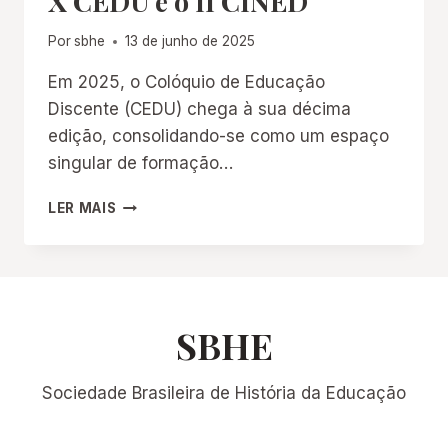
X CEDU e o II CINED
Por
sbhe
13 de junho de 2025
Em 2025, o Colóquio de Educação
Discente (CEDU) chega à sua décima
edição, consolidando-se como um espaço
singular de formação…
X
LER MAIS
CEDU
E
O
II
CINED
SBHE
Sociedade Brasileira de História da Educação