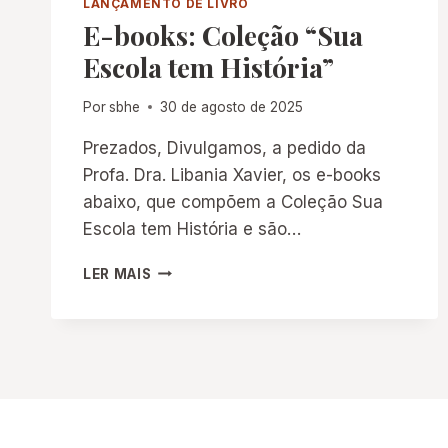
LANÇAMENTO DE LIVRO
E-books: Coleção “Sua
Escola tem História”
Por
sbhe
30 de agosto de 2025
Prezados, Divulgamos, a pedido da
Profa. Dra. Libania Xavier, os e-books
abaixo, que compõem a Coleção Sua
Escola tem História e são…
E-
LER MAIS
BOOKS:
COLEÇÃO
“SUA
ESCOLA
TEM
HISTÓRIA”