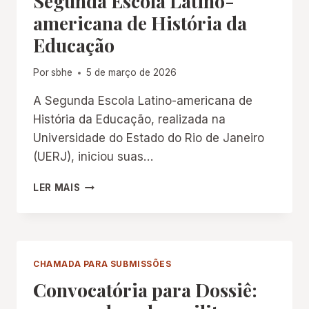
Segunda Escola Latino-
americana de História da
Educação
Por
sbhe
5 de março de 2026
A Segunda Escola Latino-americana de
História da Educação, realizada na
Universidade do Estado do Rio de Janeiro
(UERJ), iniciou suas…
SEGUNDA
LER MAIS
ESCOLA
LATINO-
AMERICANA
DE
HISTÓRIA
CHAMADA PARA SUBMISSÕES
DA
Convocatória para Dossiê:
EDUCAÇÃO