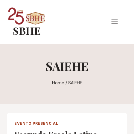
Pular
para
o
SBHE
Conteúdo
SAIEHE
Home
/
SAIEHE
EVENTO PRESENCIAL