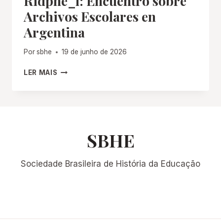
Ridphe_l: Encuentro sobre
Archivos Escolares en
Argentina
Por
sbhe
19 de junho de 2026
RIDPHE_L:
LER MAIS
ENCUENTRO
SOBRE
ARCHIVOS
ESCOLARES
EN
ARGENTINA
SBHE
Sociedade Brasileira de História da Educação