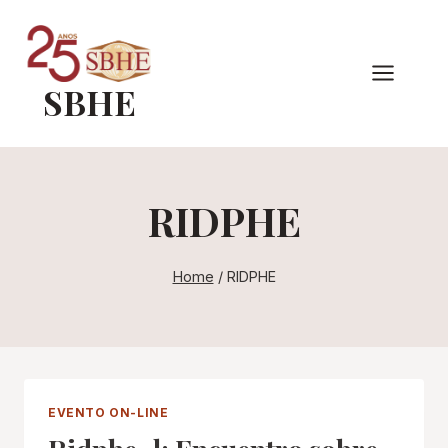
Pular
para
o
SBHE
Conteúdo
RIDPHE
Home
/
RIDPHE
EVENTO ON-LINE