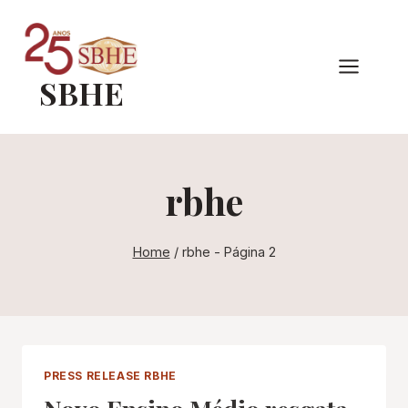
Pular
para
o
SBHE
Conteúdo
rbhe
Home
/
rbhe
- Página 2
PRESS RELEASE RBHE