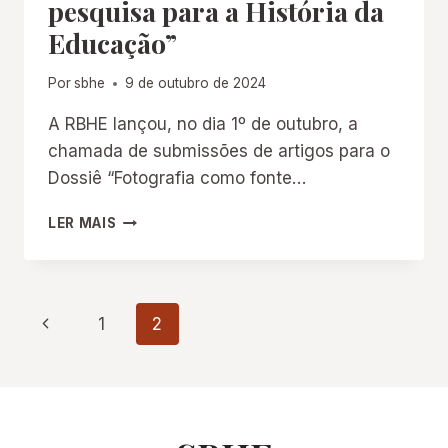
pesquisa para a História da
Educação”
Por
sbhe
9 de outubro de 2024
A RBHE lançou, no dia 1º de outubro, a
chamada de submissões de artigos para o
Dossiê “Fotografia como fonte…
CHAMADA
LER MAIS
DE
SUBMISSÕES
DE
ARTIGOS
Navegação
Página
1
2
PARA
O
Anterior
da
DOSSIÊ
“FOTOGRAFIA
COMO
Página
FONTE