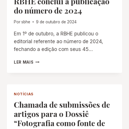
RBHE conclui a publicação
E
do número de 2024
MANTÉM
FANTASMAS
Por
sbhe
9 de outubro de 2024
DA
DESIGUALDADE
Em 1º de outubro, a RBHE publicou o
EDUCACIONAL
editorial referente ao número de 2024,
fechando a edição com seus 45…
RBHE
LER MAIS
CONCLUI
A
PUBLICAÇÃO
DO
NÚMERO
NOTÍCIAS
DE
Chamada de submissões de
2024
artigos para o Dossiê
“Fotografia como fonte de