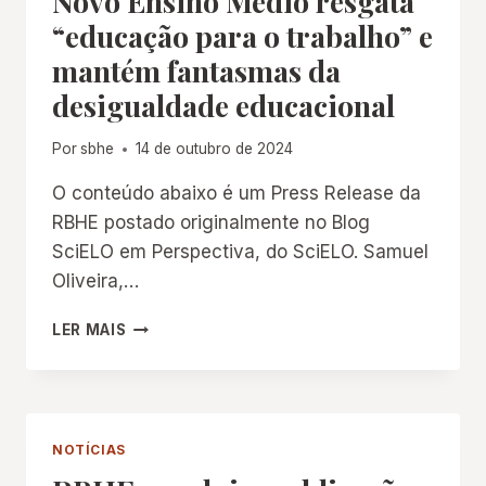
Novo Ensino Médio resgata
“educação para o trabalho” e
mantém fantasmas da
desigualdade educacional
Por
sbhe
14 de outubro de 2024
O conteúdo abaixo é um Press Release da
RBHE postado originalmente no Blog
SciELO em Perspectiva, do SciELO. Samuel
Oliveira,…
NOVO
LER MAIS
ENSINO
MÉDIO
RESGATA
“EDUCAÇÃO
PARA
NOTÍCIAS
O
TRABALHO”