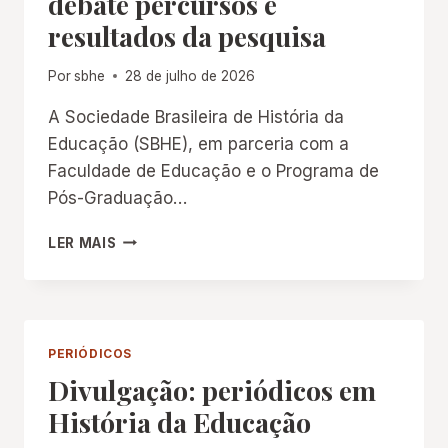
debate percursos e
resultados da pesquisa
Por
sbhe
28 de julho de 2026
A Sociedade Brasileira de História da
Educação (SBHE), em parceria com a
Faculdade de Educação e o Programa de
Pós-Graduação…
MESA-
LER MAIS
REDONDA
NA
UERJ
DEBATE
PERCURSOS
PERIÓDICOS
E
Divulgação: periódicos em
RESULTADOS
DA
História da Educação
PESQUISA