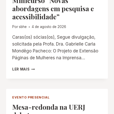
Minicurso “Novas
abordagens em pesquisa e
acessibilidade”
Por
sbhe
4 de agosto de 2026
Caras(os) sócias(os), Segue divulgação,
solicitada pela Profa. Dra. Gabrielle Carla
Mondêgo Pacheco: O Projeto de Extensão
Páginas de Mulheres na Imprensa…
MINICURSO
LER MAIS
“NOVAS
ABORDAGENS
EM
PESQUISA
E
EVENTO PRESENCIAL
ACESSIBILIDADE”
Mesa-redonda na UERJ