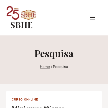
Pular
para
o
SBHE
Conteúdo
Pesquisa
Home
/
Pesquisa
CURSO ON-LINE