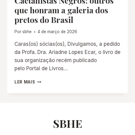
Caetanistas Negros: outros
que honram a galeria dos
pretos do Brasil
Por
sbhe
4 de março de 2026
Caras(os) sócias(os), Divulgamos, a pedido
da Profa. Dra. Ariadne Lopes Ecar, o livro de
sua organização recém publicado
pelo Portal de Livros…
CAETANISTAS
LER MAIS
NEGROS:
OUTROS
QUE
HONRAM
A
GALERIA
SBHE
DOS
PRETOS