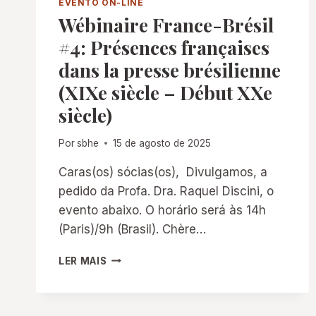
EVENTO ON-LINE
Wébinaire France-Brésil
#4: Présences françaises
dans la presse brésilienne
(XIXe siècle – Début XXe
siècle)
Por
sbhe
15 de agosto de 2025
Caras(os) sócias(os), Divulgamos, a
pedido da Profa. Dra. Raquel Discini, o
evento abaixo. O horário será às 14h
(Paris)/9h (Brasil). Chère…
WÉBINAIRE
LER MAIS
FRANCE-
BRÉSIL
#4: