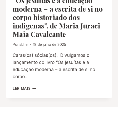
“Os jesuítas e a educação
moderna – a escrita de si no
corpo historiado dos
indígenas”, de Maria Juraci
Maia Cavalcante
Por
sbhe
18 de julho de 2025
Caras(os) sócias(os), Divulgamos o
lançamento do livro “Os jesuítas e a
educação moderna – a escrita de si no
corpo…
“OS
LER MAIS
JESUÍTAS
E
A
EDUCAÇÃO
MODERNA