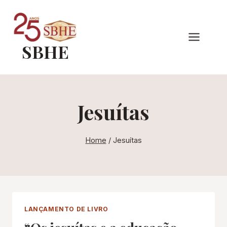
Pular
para
o
SBHE
Conteúdo
Jesuítas
Home
/
Jesuítas
LANÇAMENTO DE LIVRO