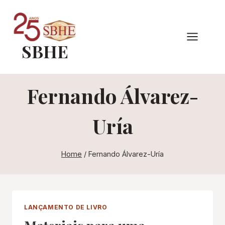
Pular
para
o
SBHE
Conteúdo
Fernando Álvarez-
Uría
Home
/
Fernando Álvarez-Uría
LANÇAMENTO DE LIVRO