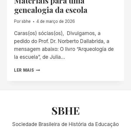
Materiais para uma
genealogia da escola
Por
sbhe
4 de março de 2026
Caras(os) sócias(os), Divulgamos, a
pedido do Prof. Dr. Norberto Dallabrida, a
mensagem abaixo: O livro “Arqueología de
la escuela”, de Julia…
MATERIAIS
LER MAIS
PARA
UMA
GENEALOGIA
DA
ESCOLA
SBHE
Sociedade Brasileira de História da Educação