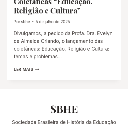
Coletâneas “Educação,
RELIGIÃO
Religião e Cultura”
E
CIDADES”.
Por
sbhe
5 de julho de 2025
Divulgamos, a pedido da Profa. Dra. Evelyn
de Almeida Orlando, o lançamento das
coletâneas: Educação, Religião e Cultura:
temas e problemas…
COLETÂNEAS
LER MAIS
“EDUCAÇÃO,
RELIGIÃO
E
CULTURA”
SBHE
Sociedade Brasileira de História da Educação