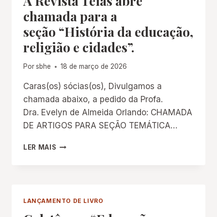
A Revista Teias abre
chamada para a
seção “História da educação,
religião e cidades”.
Por
sbhe
18 de março de 2026
Caras(os) sócias(os), Divulgamos a
chamada abaixo, a pedido da Profa.
Dra. Evelyn de Almeida Orlando: CHAMADA
DE ARTIGOS PARA SEÇÃO TEMÁTICA…
A REVISTA
LER MAIS
TEIAS ABRE
CHAMADA
PARA
A
SEÇÃO “HISTÓRIA
LANÇAMENTO DE LIVRO
DA
EDUCAÇÃO,