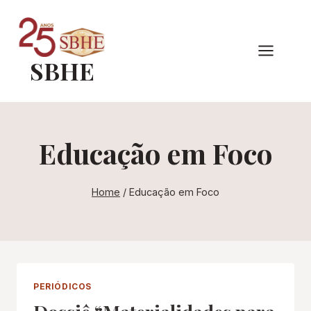
Pular
para
o
SBHE
Conteúdo
Educação em Foco
Home
/
Educação em Foco
PERIÓDICOS