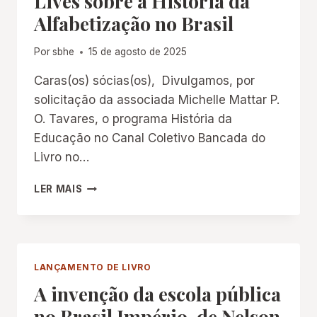
Lives sobre a História da
Alfabetização no Brasil
Por
sbhe
15 de agosto de 2025
Caras(os) sócias(os), Divulgamos, por
solicitação da associada Michelle Mattar P.
O. Tavares, o programa História da
Educação no Canal Coletivo Bancada do
Livro no…
LIVES
LER MAIS
SOBRE
A
HISTÓRIA
DA
ALFABETIZAÇÃO
LANÇAMENTO DE LIVRO
NO
A invenção da escola pública
BRASIL
no Brasil Império, de Nelson