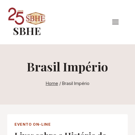
Pular
para
o
SBHE
Conteúdo
Brasil Império
Home
/
Brasil Império
EVENTO ON-LINE