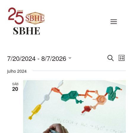
Pular
para
o
SBHE
Conteúdo
7/20/2024
 - 
8/7/2026
Pesqu
Nav
Procurar
Lista
eventos
Selecione
do
julho 2024
e
a
vis
data.
SÁB
naveg
20
Eve
de
visuai
de