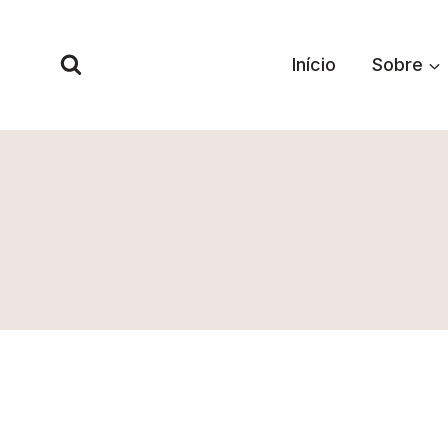
Pular
para
Início
Sobre
o
Conteúdo