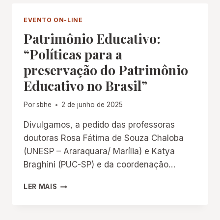
PELA
EDUCAÇÃO:
EVENTO ON-LINE
BRASIL
Patrimônio Educativo:
COLONIAL
(1500-
“Políticas para a
1822)
preservação do Patrimônio
Educativo no Brasil”
Por
sbhe
2 de junho de 2025
Divulgamos, a pedido das professoras
doutoras Rosa Fátima de Souza Chaloba
(UNESP – Araraquara/ Marília) e Katya
Braghini (PUC-SP) e da coordenação…
PATRIMÔNIO
LER MAIS
EDUCATIVO:
“POLÍTICAS
PARA