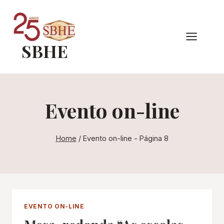
Pular
para
o
SBHE
Conteúdo
Evento on-line
Home
/
Evento on-line
- Página 8
EVENTO ON-LINE