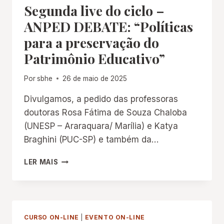
Segunda live do ciclo –
IMPRENSA
(PROMIM)
ANPED DEBATE: “Políticas
para a preservação do
Patrimônio Educativo”
Por
sbhe
26 de maio de 2025
Divulgamos, a pedido das professoras
doutoras Rosa Fátima de Souza Chaloba
(UNESP – Araraquara/ Marília) e Katya
Braghini (PUC-SP) e também da…
SEGUNDA
LER MAIS
LIVE
DO
CICLO
–
ANPED
CURSO ON-LINE
|
EVENTO ON-LINE
DEBATE: