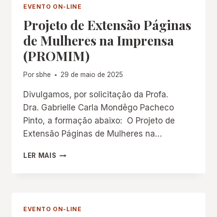
EDUCAÇÃO
EVENTO ON-LINE
DO
Projeto de Extensão Páginas
AMAZONAS
(SHEA)
de Mulheres na Imprensa
(PROMIM)
Por
sbhe
29 de maio de 2025
Divulgamos, por solicitação da Profa.
Dra. Gabrielle Carla Mondêgo Pacheco
Pinto, a formação abaixo: O Projeto de
Extensão Páginas de Mulheres na…
PROJETO
LER MAIS
DE
EXTENSÃO
PÁGINAS
DE
MULHERES
EVENTO ON-LINE
NA