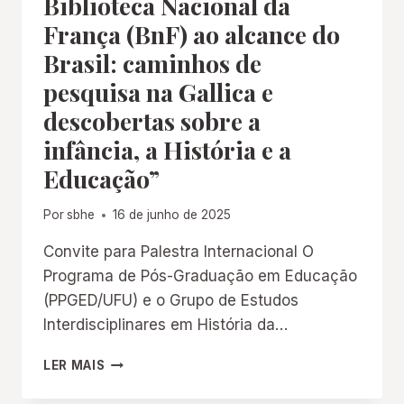
Biblioteca Nacional da
MEMÓRIA
França (BnF) ao alcance do
DA
EDUCAÇÃO
Brasil: caminhos de
PROFISSIONAL
pesquisa na Gallica e
E
TECNOLÓGICA
descobertas sobre a
infância, a História e a
Educação”
Por
sbhe
16 de junho de 2025
Convite para Palestra Internacional O
Programa de Pós-Graduação em Educação
(PPGED/UFU) e o Grupo de Estudos
Interdisciplinares em História da…
PALESTRA:
LER MAIS
“TESOUROS
DA