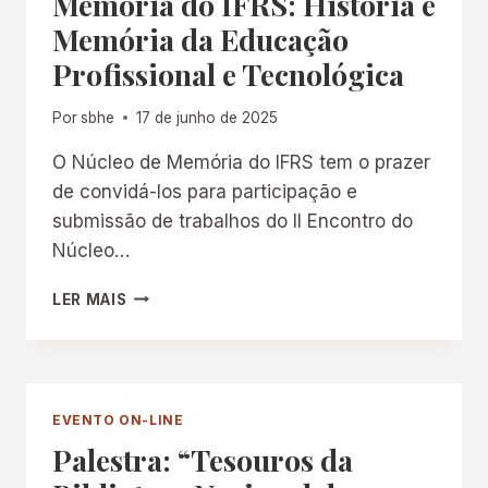
Memória do IFRS: História e
EDUCAÇÃO
Memória da Educação
BRASILEIRA”
Profissional e Tecnológica
Por
sbhe
17 de junho de 2025
O Núcleo de Memória do IFRS tem o prazer
de convidá-los para participação e
submissão de trabalhos do II Encontro do
Núcleo…
II ENCONTRO
LER MAIS
DO
NÚCLEO
DE
MEMÓRIA
DO
EVENTO ON-LINE
IFRS:
Palestra: “Tesouros da
HISTÓRIA
E