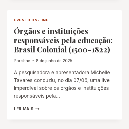
E
ARQUIVOS
A
PESSOAIS,
EDUCAÇÃO”
PATRIMÔNIO
EVENTO ON-LINE
E
Órgãos e instituições
EDUCAÇÃO:
2º
responsáveis pela educação:
ENCONTRO
Brasil Colonial (1500-1822)
Por
sbhe
8 de junho de 2025
A pesquisadora e apresentadora Michelle
Tavares conduziu, no dia 07/06, uma live
imperdível sobre os órgãos e instituições
responsáveis pela…
ÓRGÃOS
LER MAIS
E
INSTITUIÇÕES
RESPONSÁVEIS