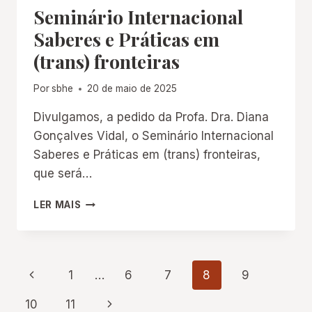
Seminário Internacional
“POLÍTICAS
PARA
Saberes e Práticas em
A
(trans) fronteiras
PRESERVAÇÃO
DO
PATRIMÔNIO
Por
sbhe
20 de maio de 2025
EDUCATIVO”
Divulgamos, a pedido da Profa. Dra. Diana
Gonçalves Vidal, o Seminário Internacional
Saberes e Práticas em (trans) fronteiras,
que será…
SEMINÁRIO
LER MAIS
INTERNACIONAL
SABERES
E
PRÁTICAS
Navegação
Página
1
…
6
7
8
9
EM
(TRANS)
Anterior
da
Página
10
11
FRONTEIRAS