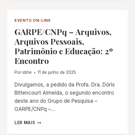
BIBLIOTECA
NACIONAL
DA
EVENTO ON-LINE
FRANÇA
GARPE/CNPq – Arquivos,
(BNF)
AO
Arquivos Pessoais,
ALCANCE
Patrimônio e Educação: 2º
DO
BRASIL:
Encontro
CAMINHOS
DE
Por
sbhe
11 de junho de 2025
PESQUISA
NA
Divulgamos, a pedido da Profa. Dra. Dóris
GALLICA
Bittencourt Almeida, o segundo encontro
E
DESCOBERTAS
deste ano do Grupo de Pesquisa –
SOBRE
GARPE/CNPq –…
A
INFÂNCIA,
GARPE/CNPQ
LER MAIS
A
–
HISTÓRIA
ARQUIVOS,