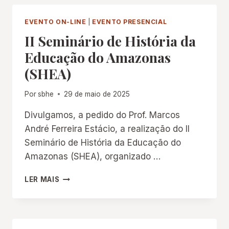
A
PRESERVAÇÃO
EVENTO ON-LINE
|
EVENTO PRESENCIAL
DO
II Seminário de História da
PATRIMÔNIO
EDUCATIVO
Educação do Amazonas
NO
(SHEA)
BRASIL”
Por
sbhe
29 de maio de 2025
Divulgamos, a pedido do Prof. Marcos
André Ferreira Estácio, a realização do II
Seminário de História da Educação do
Amazonas (SHEA), organizado …
II
LER MAIS
SEMINÁRIO
DE
HISTÓRIA
DA