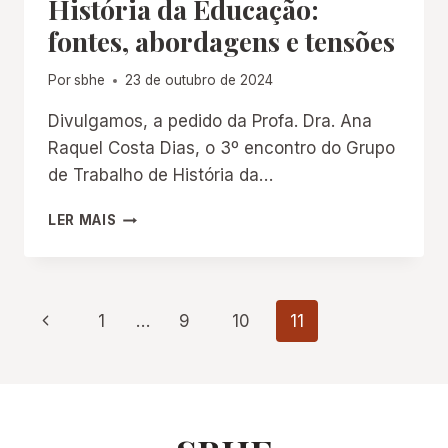
História da Educação:
BRASIL
fontes, abordagens e tensões
E
EM
PORTUGAL
Por
sbhe
23 de outubro de 2024
Divulgamos, a pedido da Profa. Dra. Ana
Raquel Costa Dias, o 3º encontro do Grupo
de Trabalho de História da…
TRAJETÓRIAS
LER MAIS
DE
MULHERES
NA
HISTÓRIA
Navegação
Página
1
…
9
10
11
DA
EDUCAÇÃO:
Anterior
da
FONTES,
ABORDAGENS
E
Página
TENSÕES