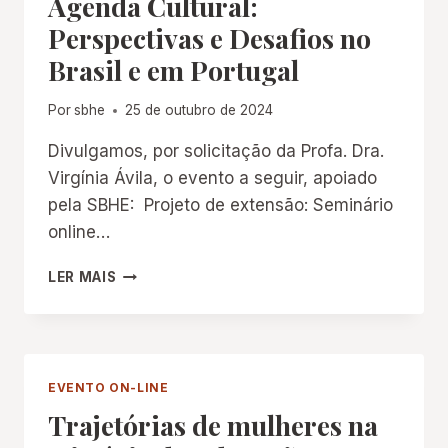
Agenda Cultural:
DE
Perspectivas e Desafios no
EXISTÊNCIA”
Brasil e em Portugal
Por
sbhe
25 de outubro de 2024
Divulgamos, por solicitação da Profa. Dra.
Virgínia Ávila, o evento a seguir, apoiado
pela SBHE: Projeto de extensão: Seminário
online…
PATRIMÔNIO
LER MAIS
EDUCATIVO
COMO
AGENDA
CULTURAL:
PERSPECTIVAS
EVENTO ON-LINE
E
Trajetórias de mulheres na
DESAFIOS
NO