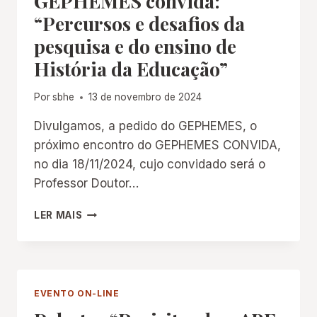
GEPHEMES convida:
“Percursos e desafios da
pesquisa e do ensino de
História da Educação”
Por
sbhe
13 de novembro de 2024
Divulgamos, a pedido do GEPHEMES, o
próximo encontro do GEPHEMES CONVIDA,
no dia 18/11/2024, cujo convidado será o
Professor Doutor…
GEPHEMES
LER MAIS
CONVIDA:
“PERCURSOS
E
DESAFIOS
DA
EVENTO ON-LINE
PESQUISA
E