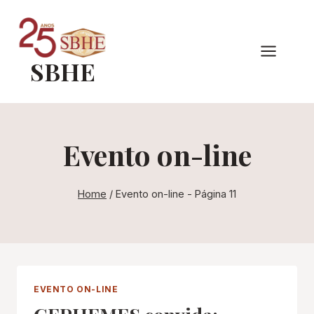
Pular
para
o
SBHE
Conteúdo
Evento on-line
Home
/
Evento on-line
- Página 11
EVENTO ON-LINE