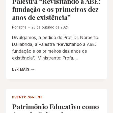
Palestra “Revisitando a ABE:
DO
fundação e os primeiros dez
ENSINO
anos de existência”
DE
HISTÓRIA
DA
Por
sbhe
25 de outubro de 2024
EDUCAÇÃO”
Divulgamos, a pedido do Prof. Dr. Norberto
Dallabrida, a Palestra “Revisitando a ABE:
fundação e os primeiros dez anos de
existência”. Ministrante: Profa….
PALESTRA “REVISITANDO
LER MAIS
A
ABE:
FUNDAÇÃO
E
OS
EVENTO ON-LINE
PRIMEIROS
Patrimônio Educativo como
DEZ
ANOS