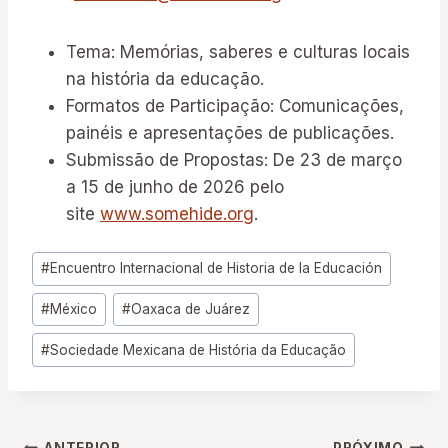
Tema: Memórias, saberes e culturas locais
na história da educação.
Formatos de Participação: Comunicações,
painéis e apresentações de publicações.
Submissão de Propostas: De 23 de março
a 15 de junho de 2026 pelo
site
www.somehide.org
.
Tags
#
Encuentro Internacional de Historia de la Educación
do
#
México
#
Oaxaca de Juárez
Post:
#
Sociedade Mexicana de História da Educação
ANTERIOR
PRÓXIMO