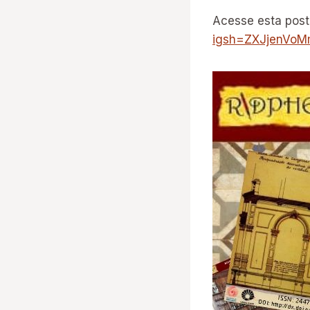
Acesse esta pos
igsh=ZXJjenVoM