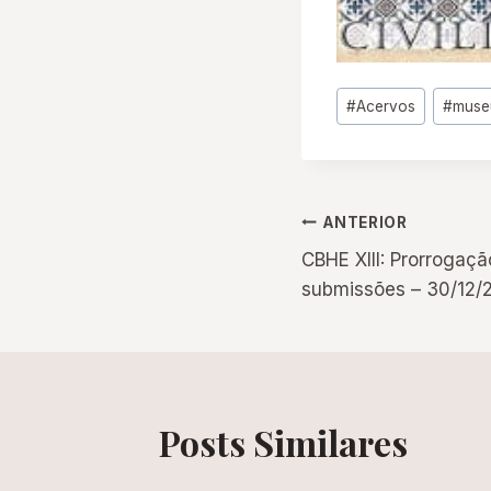
Tags
#
Acervos
#
muse
do
Post:
Navegação
ANTERIOR
CBHE XIII: Prorrogaçã
de
submissões – 30/12/
Post
Posts Similares