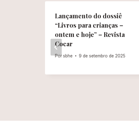
em
Lançamento do dossiê
ão no
“Livros para crianças –
ontem e hoje” – Revista
Cocar
de 2024
Por
sbhe
9 de setembro de 2025