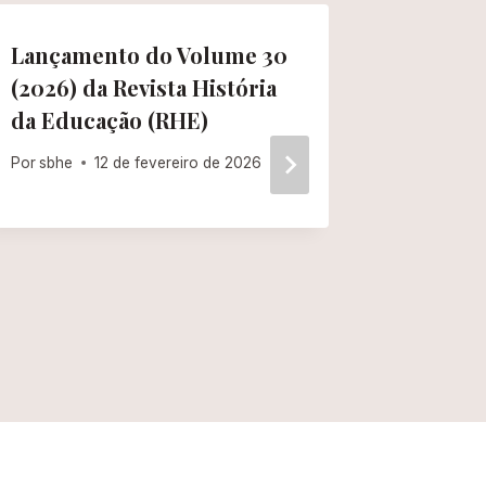
Lançamento do Volume 30
Revista
(2026) da Revista História
educaçã
da Educação (RHE)
cidade
Por
sbhe
12 de fevereiro de 2026
Por
sbhe