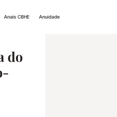
Anais CBHE
Anuidade
a do
o-