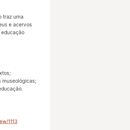
o traz uma
eus e acervos
e educação
xtos;
s museológicas;
 educação.
iew/1113