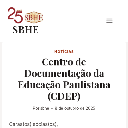
Pular
para
o
SBHE
Conteúdo
NOTÍCIAS
Centro de
Documentação da
Educação Paulistana
(CDEP)
Por
sbhe
8 de outubro de 2025
Caras(os) sócias(os),