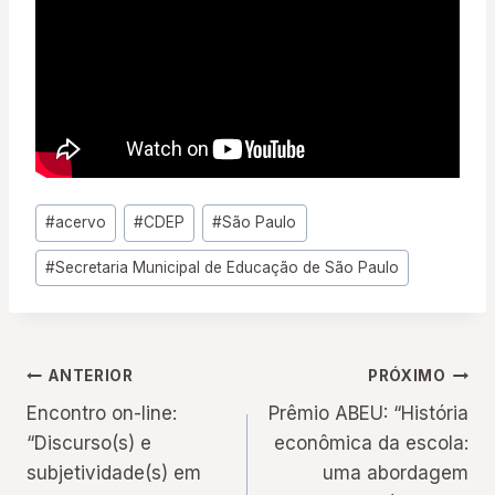
Tags
#
acervo
#
CDEP
#
São Paulo
do
#
Secretaria Municipal de Educação de São Paulo
Post:
Navegação
ANTERIOR
PRÓXIMO
Encontro on-line:
Prêmio ABEU: “História
de
“Discurso(s) e
econômica da escola:
subjetividade(s) em
uma abordagem
Post