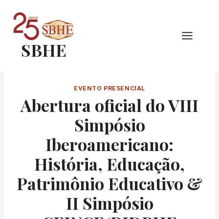
Pular
para
o
SBHE
Conteúdo
EVENTO PRESENCIAL
Abertura oficial do VIII
Simpósio
Iberoamericano:
História, Educação,
Patrimônio Educativo &
II Simpósio