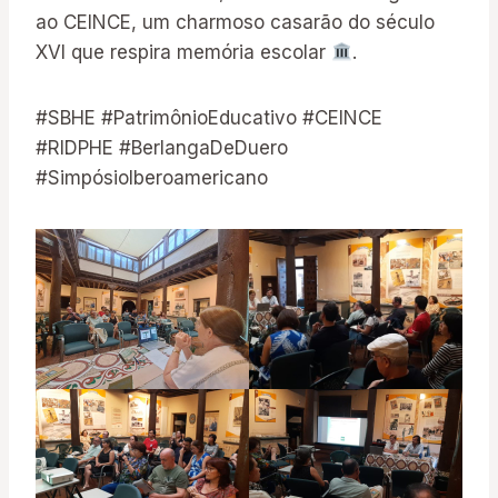
ao CEINCE, um charmoso casarão do século
XVI que respira memória escolar
.
#SBHE #PatrimônioEducativo #CEINCE
#RIDPHE #BerlangaDeDuero
#SimpósioIberoamericano