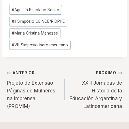
Tags
#
Agustín Escolano Benito
do
#
II Simpósio CEINCE/RIDPHE
Post:
#
Maria Cristina Menezes
#
VIII Simpósio Iberoamericano
Navegação
ANTERIOR
PRÓXIMO
Projeto de Extensão
XXIII Jornadas de
de
Páginas de Mulheres
Historia de la
na Imprensa
Educación Argentina y
Post
(PROMIM)
Latinoamericana