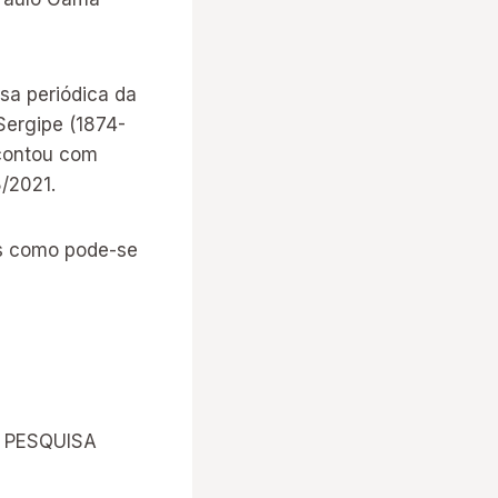
nsa periódica da
Sergipe (1874-
 contou com
/2021.
as como pode-se
E PESQUISA