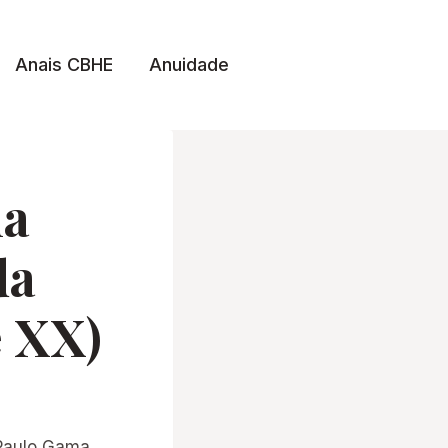
Anais CBHE
Anuidade
na
da
e XX)
 Paulo Gama