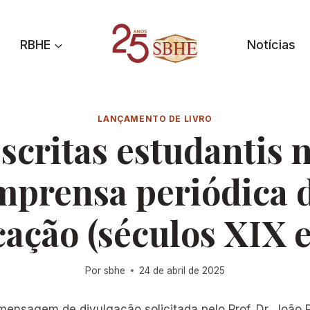
RBHE
Notícias
LANÇAMENTO DE LIVRO
scritas estudantis 
mprensa periódica 
ação (séculos XIX 
Por
sbhe
24 de abril de 2025
ensagem de divulgação solicitada pelo Prof. Dr. João