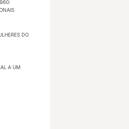
960:
ONAIS
ULHERES DO
UAL A UM