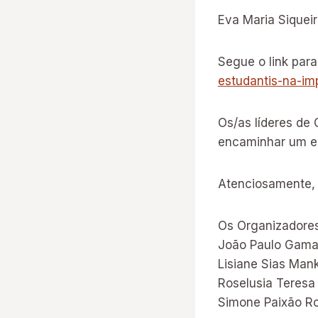
Eva Maria Siquei
Segue o link par
estudantis-na-im
Os/as líderes de
encaminhar um e
Atenciosamente,
Os Organizadore
João Paulo Gama 
Lisiane Sias Man
Roselusia Teresa 
Simone Paixão Ro