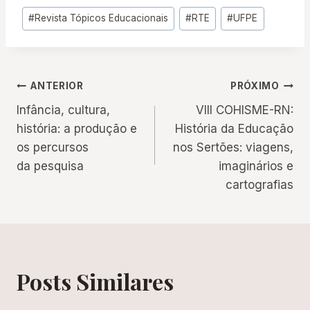
Tags
#
Revista Tópicos Educacionais
#
RTE
#
UFPE
do
Post:
Navegação
ANTERIOR
PRÓXIMO
Infância, cultura,
VIII COHISME-RN:
de
história: a produção e
História da Educação
os percursos
nos Sertões: viagens,
Post
da pesquisa
imaginários e
cartografias
Posts Similares