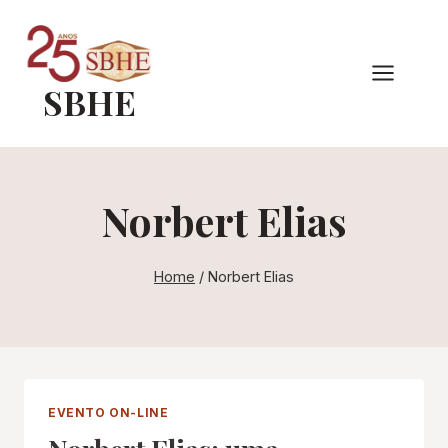
Pular
para
o
SBHE
Conteúdo
Norbert Elias
Home
/
Norbert Elias
EVENTO ON-LINE