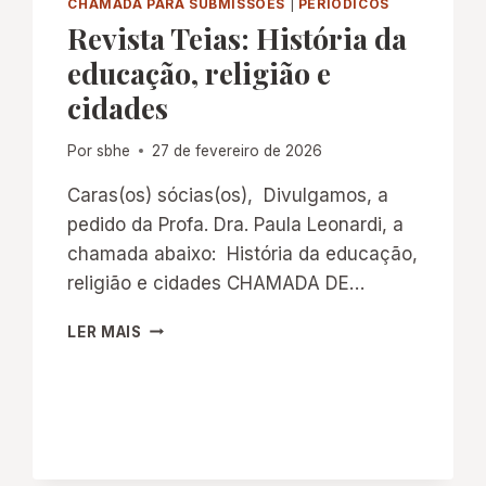
CHAMADA PARA SUBMISSÕES
|
PERIÓDICOS
Revista Teias: História da
educação, religião e
cidades
Por
sbhe
27 de fevereiro de 2026
Caras(os) sócias(os), Divulgamos, a
pedido da Profa. Dra. Paula Leonardi, a
chamada abaixo: História da educação,
religião e cidades CHAMADA DE…
REVISTA
LER MAIS
TEIAS:
HISTÓRIA
DA
EDUCAÇÃO,
RELIGIÃO
E
CIDADES