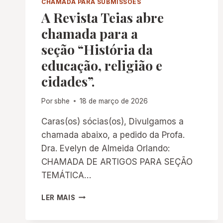
CHAMADA PARA SUBMISSÕES
A Revista Teias abre
chamada para a
seção “História da
educação, religião e
cidades”.
Por
sbhe
18 de março de 2026
Caras(os) sócias(os), Divulgamos a
chamada abaixo, a pedido da Profa.
Dra. Evelyn de Almeida Orlando:
CHAMADA DE ARTIGOS PARA SEÇÃO
TEMÁTICA…
A REVISTA
LER MAIS
TEIAS ABRE
CHAMADA