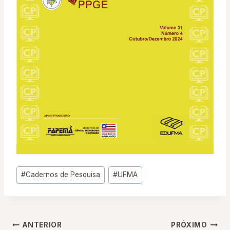
Tags
#
Cadernos de Pesquisa
#
UFMA
do
Post:
Navegação
ANTERIOR
PRÓXIMO