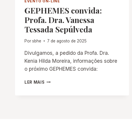
EVENTO ON-LINE
GEPHEMES convida:
Profa. Dra. Vanessa
Tessada Sepúlveda
Por
sbhe
7 de agosto de 2025
Divulgamos, a pedido da Profa. Dra.
Kenia Hilda Moreira, informações sobre
o próximo GEPHEMES convida:
GEPHEMES
LER MAIS
CONVIDA:
PROFA.
DRA.
VANESSA
TESSADA
SEPÚLVEDA