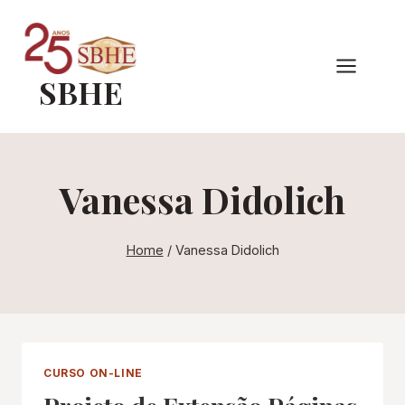
Pular
para
o
SBHE
Conteúdo
Vanessa Didolich
Home
/
Vanessa Didolich
CURSO ON-LINE