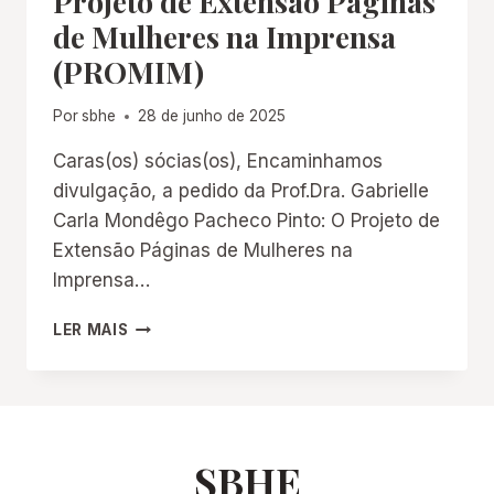
Projeto de Extensão Páginas
de Mulheres na Imprensa
(PROMIM)
Por
sbhe
28 de junho de 2025
Caras(os) sócias(os), Encaminhamos
divulgação, a pedido da Prof.Dra. Gabrielle
Carla Mondêgo Pacheco Pinto: O Projeto de
Extensão Páginas de Mulheres na
Imprensa…
PROJETO
LER MAIS
DE
EXTENSÃO
PÁGINAS
DE
MULHERES
NA
SBHE
IMPRENSA